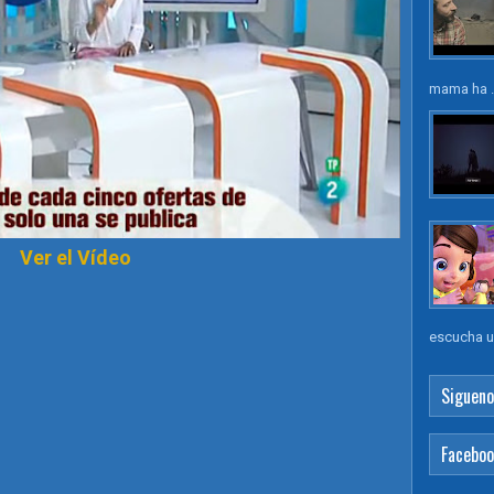
mama ha .
Ver el Vídeo
escucha un
Sigueno
Facebo