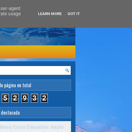
user-agent
erate usage
LEARN MORE
GOT IT
de página en total
5
2
9
3
2
 destacada
lloso Corto Educativo: Hazlo