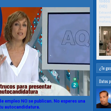
todos 
(HD)
Extraord
simples 
mañana, 
¿Te gus
Datos p
de empleo NO se publican. No esperes una
 tu autocandidatura.