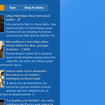
r
Tags
Blog Archives
UNA PERSONA FELIZ NO HACE
DAÑO...💕
Una persona feliz no hace daño, Una
persona feliz no tiene tiempo para
meterse en las miserias humanas,
una persona feliz que ha sabido ver...
Maravilloso Corto Educativo:
Hazlo todos los días, porque
mañana...? (HD)
Extraordinario Video de 2 minutos
que nos dá simples pautas para vivir
cada día, sin mirar el mañana, para
otivación que s...
Interesante Corto Animado:
Resistencia al Cambio -
Inteligencia Emocional
A diario nos encontramos con
personas que se resisten a hacer
ajustes que son exigidos por el
l que se desenvuelven. O...
"La Vuelta a la Tortilla", Un corto
solidario de Paco León sobre la