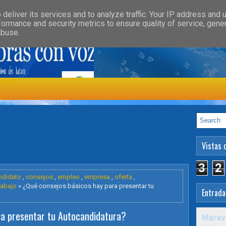
»
»
GORY
FEATURED
HEALTH
deliver its services and to analyze traffic. Your IP address and 
formance and security metrics to ensure quality of service, gen
abuse.
ología
Vistas 
3
2
ndidato
,
consejos
,
empleo
,
empresa
,
oferta
,
rabajo
» ¿Qué consejos básicos hay para presentar tu
Entrada
ra presentar tu Autocandidatura?
Maravi