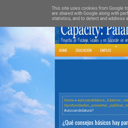
»
HOME
DOWNLOADS
PARENT CATE
This site uses cookies from Google to 
are shared with Google along with per
statistics, and to detect and address 
Psic
HOME
EDUCACIÓN
EMPLEO
Home
»
autocandidatura
,
básicos
,
ca
Oportunidades
,
presentar
,
publicar
,
t
Autocandidatura?
¿Qué consejos básicos hay pa