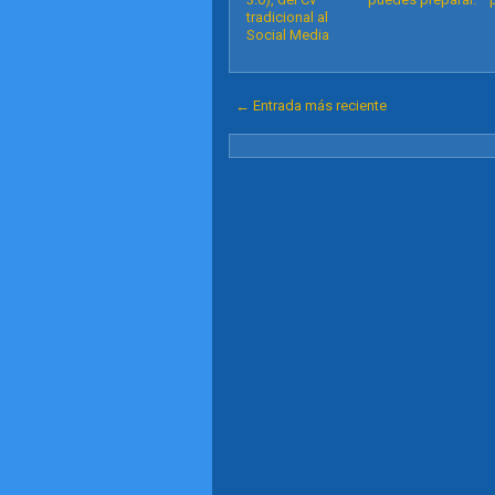
tradicional al
Social Media
← Entrada más reciente