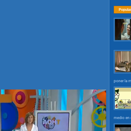
Popula
poner la m
medio en e