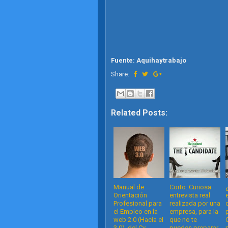
Fuente: Aquihaytrabajo
Share:
Related Posts:
Manual de
Corto: Curiosa
Orientación
entrevista real
Profesional para
realizada por una
el Empleo en la
empresa, para la
web 2.0 (Hacia el
que no te
3.0), del Cv
puedes preparar.