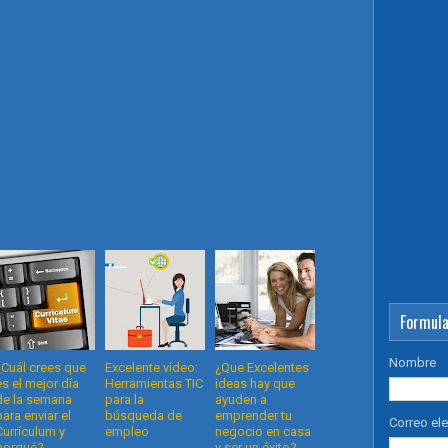
Formula
Nombre
¿Cuál crees que
Excelente vídeo:
¿Que Excelentes
es el mejor día
Herramientas TIC
ideas hay que
de la semana
para la
ayuden a
para enviar el
búsqueda de
emprender tu
Correo el
Currículum y
empleo
negocio en casa
porqué?
y ser un éxito?