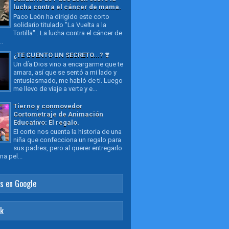
lucha contra el cáncer de mama.
Paco León ha dirigido este corto
solidario titulado "La Vuelta a la
Tortilla" . La lucha contra el cáncer de
..
¿TE CUENTO UN SECRETO...? ❣️
Un día Dios vino a encargarme que te
amara, así que se sentó a mi lado y
entusiasmado, me habló de ti. Luego
me llevo de viaje a verte y e...
Tierno y conmovedor
Cortometraje de Animación
Educativo: El regalo.
El corto nos cuenta la historia de una
niña que confecciona un regalo para
sus padres, pero al querer entregarlo
a pel...
s en Google
ok