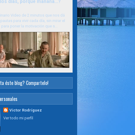
los días, porque mañana...?
inario Video de 2 minutos que nos dá
pautas para vivir cada día, sin mirar el
para poner la motivación que s...
ta éste blog? Compartelo!
ersonales
Victor Rodríguez
Ver todo mi perfil