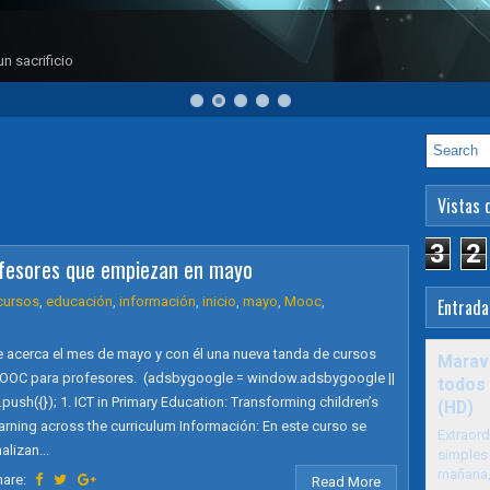
n sacrificio
Vistas 
3
2
fesores que empiezan en mayo
cursos
,
educación
,
información
,
inicio
,
mayo
,
Mooc
,
Entrada
e acerca el mes de mayo y con él una nueva tanda de cursos
Maravi
OOC para profesores. (adsbygoogle = window.adsbygoogle ||
todos 
).push({}); 1. ICT in Primary Education: Transforming children’s
(HD)
arning across the curriculum Información: En este curso se
Extraord
alizan...
simples 
mañana, 
hare:
Read More