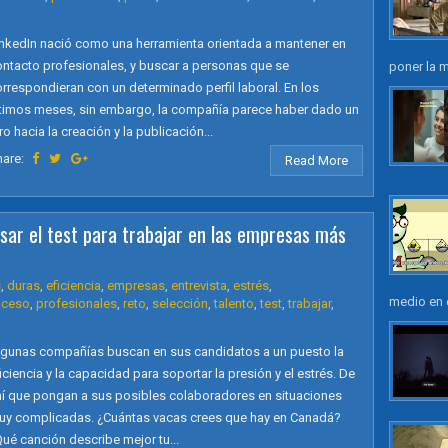
inkedIn nació como una herramienta orientada a mantener en
ontacto profesionales, y buscar a personas que se
poner la m
rrespondieran con un determinado perfil laboral. En los
ltimos meses, sin embargo, la compañía parece haber dado un
ro hacia la creación y la publicación...
hare:
Read More
sar el test para trabajar en las empresas más
s
,
duras
,
eficiencia
,
empresas
,
entrevista
,
estrés
,
medio en e
oceso
,
profesionales
,
reto
,
selección
,
talento
,
test
,
trabajar
,
lgunas compañías buscan en sus candidatos a un puesto la
iciencia y la capacidad para soportar la presión y el estrés. De
hí que pongan a sus posibles colaboradores en situaciones
uy complicadas. ¿Cuántas vacas crees que hay en Canadá?
ué canción describe mejor tu...