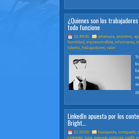
¿Quienes son los trabajadores
todo funcione
22:49:00
amenaza
,
anónimo
,
ap
humildad
,
imprescindible
,
informarse
,
I
talento
,
trabajadores
,
valor
Tr
b
h
re
s
S
LinkedIn apuesta por los conten
Bright...
22:20:00
busqueda
,
compartir
,
Linkedin
,
luna
,
mejorar
,
noticias
,
perfil
,
p