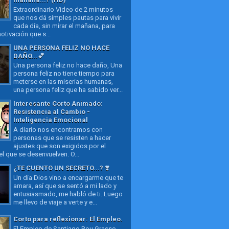
Extraordinario Video de 2 minutos
que nos dá simples pautas para vivir
cada día, sin mirar el mañana, para
otivación que s...
UNA PERSONA FELIZ NO HACE
DAÑO...💕
Una persona feliz no hace daño, Una
persona feliz no tiene tiempo para
meterse en las miserias humanas,
una persona feliz que ha sabido ver...
Interesante Corto Animado:
Resistencia al Cambio -
Inteligencia Emocional
A diario nos encontramos con
personas que se resisten a hacer
ajustes que son exigidos por el
l que se desenvuelven. O...
¿TE CUENTO UN SECRETO...? ❣️
Un día Dios vino a encargarme que te
amara, así que se sentó a mi lado y
entusiasmado, me habló de ti. Luego
me llevo de viaje a verte y e...
Corto para reflexionar: El Empleo.
El Empleo de Santiago Bou Grasso