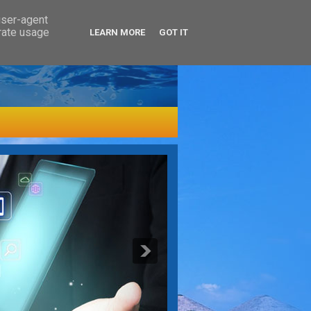
user-agent
erate usage
LEARN MORE
GOT IT