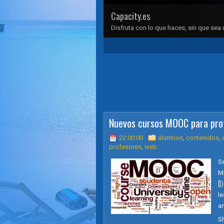
Capacity.es
Disfruta con lo que haces, sin que sea u
1
2
3
4
5
Nuevos cursos MOOC para pro
22:00:00
alumnos
,
contenidos
,
profesores
,
web
S
M
[]
le
an
S