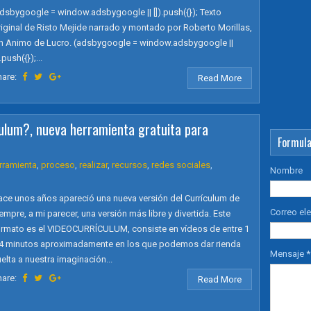
dsbygoogle = window.adsbygoogle || []).push({}); Texto
iginal de Risto Mejide narrado y montado por Roberto Morillas,
in Animo de Lucro. (adsbygoogle = window.adsbygoogle ||
).push({});...
hare:
Read More
ulum?, nueva herramienta gratuita para
Formula
rramienta
,
proceso
,
realizar
,
recursos
,
redes sociales
,
Nombre
ace unos años apareció una nueva versión del Currículum de
Correo el
empre, a mi parecer, una versión más libre y divertida. Este
ormato es el VIDEOCURRÍCULUM, consiste en vídeos de entre 1
 4 minutos aproximadamente en los que podemos dar rienda
Mensaje
*
elta a nuestra imaginación...
hare:
Read More