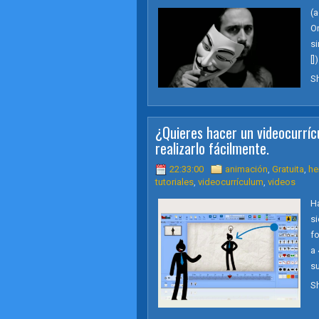
(a
Or
s
[]
S
¿Quieres hacer un videocurríc
realizarlo fácilmente.
22:33:00
animación
,
Gratuita
,
he
tutoriales
,
videocurrículum
,
videos
H
si
f
a
su
S