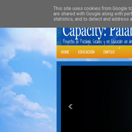
»
HOME
DOWNLOADS
PARENT CATE
This site uses cookies from Google to 
are shared with Google along with per
statistics, and to detect and address 
Psic
HOME
EDUCACIÓN
EMPLEO