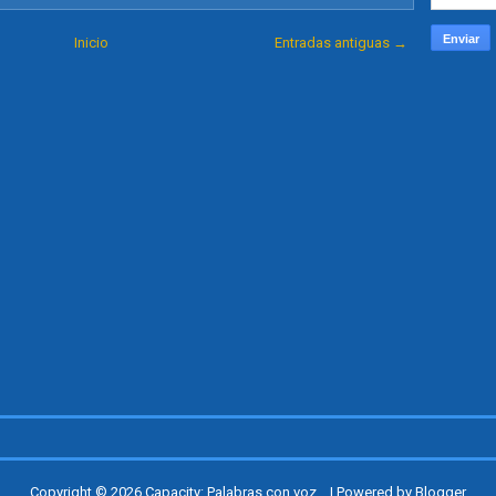
Inicio
Entradas antiguas →
Copyright ©
2026
Capacity: Palabras con voz...
| Powered by
Blogger