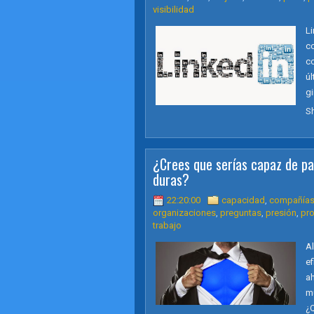
visibilidad
L
c
co
ú
gi
S
¿Crees que serías capaz de pa
duras?
22:20:00
capacidad
,
compañía
organizaciones
,
preguntas
,
presión
,
pr
trabajo
A
ef
a
m
¿Q