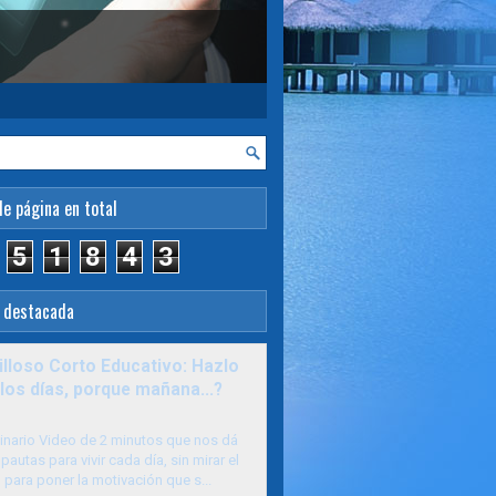
de página en total
5
1
8
4
3
 destacada
lloso Corto Educativo: Hazlo
los días, porque mañana...?
inario Video de 2 minutos que nos dá
pautas para vivir cada día, sin mirar el
para poner la motivación que s...