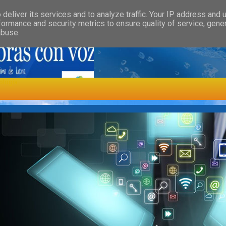
»
»
GORY
FEATURED
HEALTH
deliver its services and to analyze traffic. Your IP address and 
formance and security metrics to ensure quality of service, gen
abuse.
ología