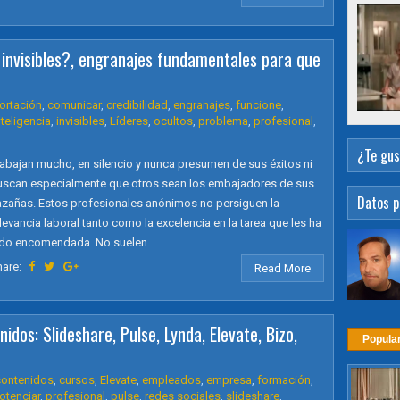
 invisibles?, engranajes fundamentales para que
ortación
,
comunicar
,
credibilidad
,
engranajes
,
funcione
,
nteligencia
,
invisibles
,
Líderes
,
ocultos
,
problema
,
profesional
,
¿Te gus
abajan mucho, en silencio y nunca presumen de sus éxitos ni
uscan especialmente que otros sean los embajadores de sus
Datos p
azañas. Estos profesionales anónimos no persiguen la
levancia laboral tanto como la excelencia en la tarea que les ha
ido encomendada. No suelen...
hare:
Read More
idos: Slideshare, Pulse, Lynda, Elevate, Bizo,
Popula
contenidos
,
cursos
,
Elevate
,
empleados
,
empresa
,
formación
,
otenciar
,
profesional
,
pulse
,
redes sociales
,
slideshare
,