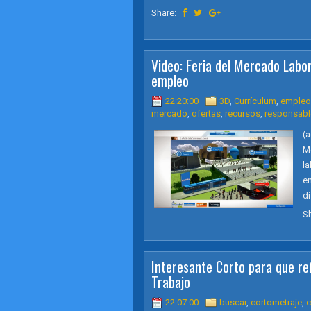
Share:
Video: Feria del Mercado Labo
empleo
22:20:00
3D
,
Currículum
,
empleo
mercado
,
ofertas
,
recursos
,
responsabl
(a
M
la
em
di
S
Interesante Corto para que re
Trabajo
22:07:00
buscar
,
cortometraje
,
c