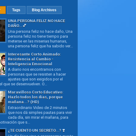
r
Tags
Blog Archives
UNA PERSONA FELIZ NO HACE
DAÑO...💕
Una persona feliz no hace daño, Una
persona feliz no tiene tiempo para
meterse en las miserias humanas,
una persona feliz que ha sabido ver...
Interesante Corto Animado:
Resistencia al Cambio -
Inteligencia Emocional
A diario nos encontramos con
personas que se resisten a hacer
ajustes que son exigidos por el
l que se desenvuelven. O...
Maravilloso Corto Educativo:
Hazlo todos los días, porque
mañana...? (HD)
Extraordinario Video de 2 minutos
que nos dá simples pautas para vivir
cada día, sin mirar el mañana, para
otivación que s...
¿TE CUENTO UN SECRETO...? ❣️