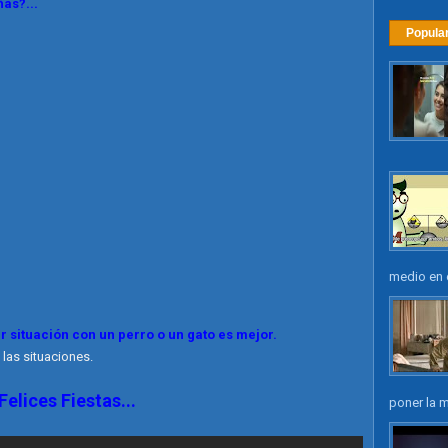
as?...
Popula
medio en e
r situación con un perro o un gato es mejor.
as situaciones.
Felices Fiestas...
poner la m