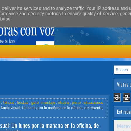
»
»
GORY
FEATURED
HEALTH
deliver its services and to analyze traffic. Your IP address and 
formance and security metrics to ensure quality of service, gen
abuse.
ología
Vistas 
3
2
o
,
felices
,
fiestas
,
gato
,
montaje
,
oficina
,
perro
,
situaciones
Audiovisual: Un lunes por la mañana en la oficina, de repente,
Entrada
sual: Un lunes por la mañana en la oficina, de
Maravi