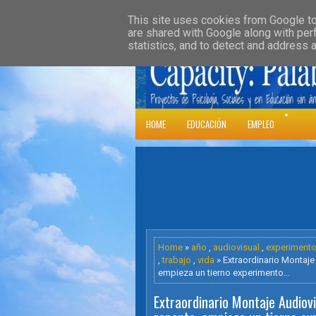
»
HOME
DOWNLOADS
PARENT CATE
This site uses cookies from Google to 
are shared with Google along with per
statistics, and to detect and address 
Psic
HOME
EDUCACIÓN
EMPLEO
Home
»
año
,
audiovisual
,
experiment
,
trabajo
,
vida
» Extraordinario Montaje 
empieza un tierno experimento...
Extraordinario Montaje Audiovi