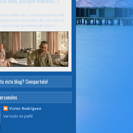
los días, porque mañana...?
inario Video de 2 minutos que nos dá
pautas para vivir cada día, sin mirar el
para poner la motivación que s...
ta éste blog? Compartelo!
ersonales
Victor Rodríguez
Ver todo mi perfil