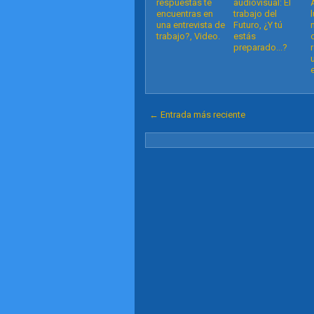
respuestas te
audiovisual: El
encuentras en
trabajo del
una entrevista de
Futuro, ¿Y tú
trabajo?, Video.
estás
preparado...?
← Entrada más reciente