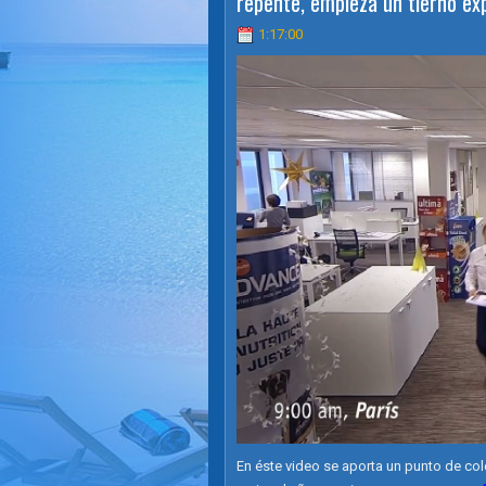
repente, empieza un tierno exp
1:17:00
En éste video se aporta un punto de co