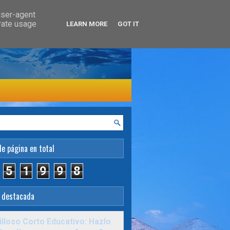
user-agent
erate usage
LEARN MORE
GOT IT
de página en total
5
1
9
9
8
 destacada
lloso Corto Educativo: Hazlo