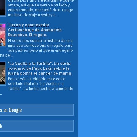
Un día Dios vino a encargarme que te
amara, así que se sentó a mi lado y
entusiasmado, me habló de ti. Luego
me llevo de viaje a verte y e...
Tierno y conmovedor
Cortometraje de Animación
Educativo: El regalo.
El corto nos cuenta la historia de una
niña que confecciona un regalo para
sus padres, pero al querer entregarlo
a pel...
"La Vuelta a la Tortilla", Un corto
solidario de Paco León sobre la
lucha contra el cáncer de mama.
Paco León ha dirigido este corto
solidario titulado "La Vuelta a la
Tortilla" . La lucha contra el cáncer de
..
s en Google
ok