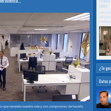
erimento...
todos 
(HD)
Extraord
simples 
mañana, 
¿Te gus
Datos p
lor que necesita nuestra vida y con compromiso de hacerlo