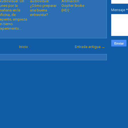
Audiovisual: Un
audiovisual:
Animación:
lunes por la
¿Cómo preparar
Gopher Broke
Mensaje
*
mañana en la
una buena
(HD)
oficina, de
entrevista?
repente, empieza
un tierno
experimento...
Inicio
Entrada antigua →