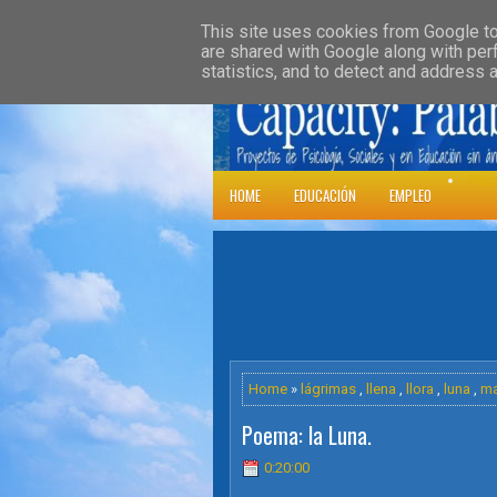
»
HOME
DOWNLOADS
PARENT CATE
This site uses cookies from Google to 
are shared with Google along with per
statistics, and to detect and address 
Psic
HOME
EDUCACIÓN
EMPLEO
Home
»
lágrimas
,
llena
,
llora
,
luna
,
ma
Poema: la Luna.
0:20:00