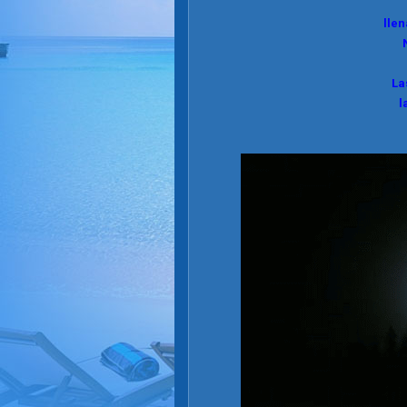
llen
La
l