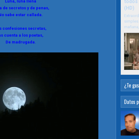
Luna, luna llena
todos 
(HD)
a de secretos y de penas,
No sabe estar callada.
Extraord
simples 
mañana, 
s confesiones secretas,
as cuenta a los poetas,
De madrugada.
¿Te gus
Datos p