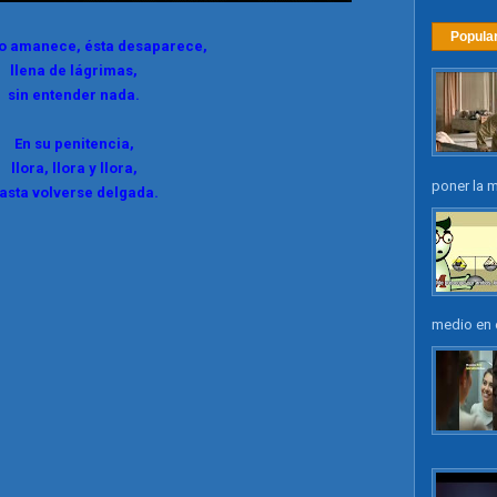
Popula
o amanece, ésta desaparece,
llena de lágrimas,
sin entender nada.
En su penitencia,
llora, llora y llora,
poner la m
asta volverse delgada.
medio en e