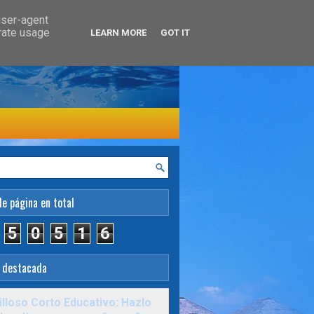
user-agent
erate usage
LEARN MORE
GOT IT
de página en total
5
0
5
1
6
 destacada
lloso Corto Educativo: Hazlo