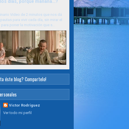
los días, porque mañana...?
inario Video de 2 minutos que nos dá
pautas para vivir cada día, sin mirar el
para poner la motivación que s...
ta éste blog? Compartelo!
ersonales
Victor Rodríguez
Ver todo mi perfil