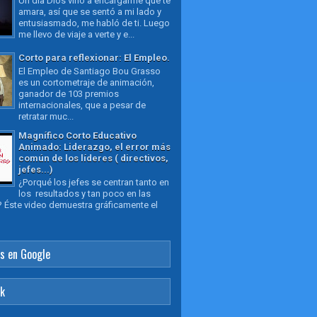
Un día Dios vino a encargarme que te
amara, así que se sentó a mi lado y
entusiasmado, me habló de ti. Luego
me llevo de viaje a verte y e...
Corto para reflexionar: El Empleo.
El Empleo de Santiago Bou Grasso
es un cortometraje de animación,
ganador de 103 premios
internacionales, que a pesar de
retratar muc...
Magnífico Corto Educativo
Animado: Liderazgo, el error más
común de los líderes ( directivos,
jefes...)
¿Porqué los jefes se centran tanto en
los resultados y tan poco en las
 Éste video demuestra gráficamente el
s en Google
ok