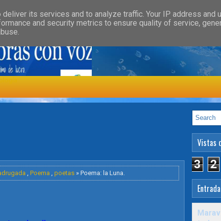
»
»
GORY
FEATURED
HEALTH
deliver its services and to analyze traffic. Your IP address and 
formance and security metrics to ensure quality of service, gen
abuse.
ología
Vistas 
3
2
drugada
,
Poema
,
poetas
» Poema: la Luna.
Entrada
Maravi