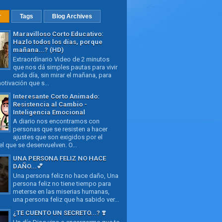
r
Tags
Blog Archives
Maravilloso Corto Educativo:
Hazlo todos los días, porque
mañana...? (HD)
Extraordinario Video de 2 minutos
que nos dá simples pautas para vivir
cada día, sin mirar el mañana, para
otivación que s...
Interesante Corto Animado:
Resistencia al Cambio -
Inteligencia Emocional
A diario nos encontramos con
personas que se resisten a hacer
ajustes que son exigidos por el
l que se desenvuelven. O...
UNA PERSONA FELIZ NO HACE
DAÑO...💕
Una persona feliz no hace daño, Una
persona feliz no tiene tiempo para
meterse en las miserias humanas,
una persona feliz que ha sabido ver...
¿TE CUENTO UN SECRETO...? ❣️