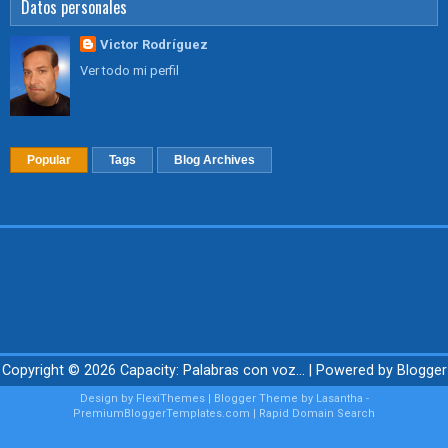
Datos personales
Victor Rodríguez
Ver todo mi perfil
Popular
Tags
Blog Archives
Copyright ©
2026
Capacity: Palabras con voz...
| Powered by
Blogger
Design by
FlexiThemes
| Blogger Theme by
Lasantha
-
PremiumBloggerTemplates.com
|
Rapid Domain Search