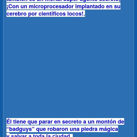
¡Con un microprocesador implantado en su
cerebro por científicos locos!.
Él tiene que parar en secreto a un montón de
“badguys” que robaron una piedra mágica
y
salvar a toda la ciudad.