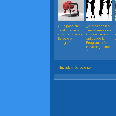
¿Qué pasa en tu
¿Cuáles son las
cerebro con la
Tres Maneras de
actividad física?,
Comunicarnos
Estudio e
aplicando la
Infografía.
Programación
Neurolinguística
?
← Entrada más reciente