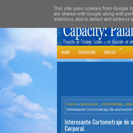
»
HOME
DOWNLOADS
PARENT CATE
This site uses cookies from Google to 
are shared with Google along with per
statistics, and to detect and address 
Psic
HOME
EDUCACIÓN
EMPLEO
Home
»
animación
,
cortometraje
,
edu
Interesante Cortometraje de animación 
Interesante Cortometraje de a
Corporal.