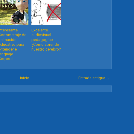
Interesante
Excelente
Cortometraje de
audiovisual
animación
pedagógico:
educativo para
¿Cómo aprende
entender el
nuestro cerebro?
lenguaje
Corporal.
Inicio
Entrada antigua →