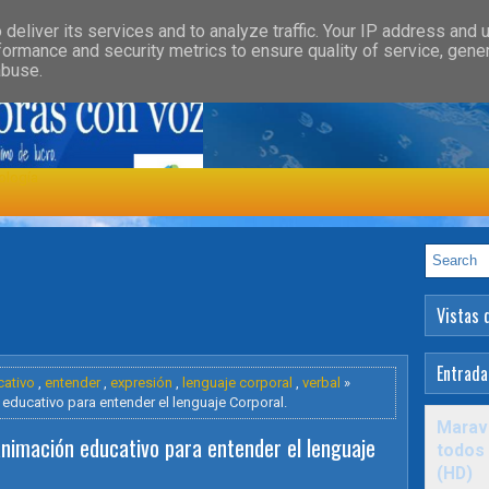
»
»
GORY
FEATURED
HEALTH
deliver its services and to analyze traffic. Your IP address and 
formance and security metrics to ensure quality of service, gen
abuse.
ología
Vistas 
Entrada
cativo
,
entender
,
expresión
,
lenguaje corporal
,
verbal
»
educativo para entender el lenguaje Corporal.
Maravi
nimación educativo para entender el lenguaje
todos 
(HD)