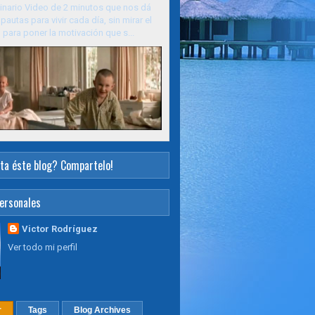
inario Video de 2 minutos que nos dá
pautas para vivir cada día, sin mirar el
para poner la motivación que s...
ta éste blog? Compartelo!
ersonales
Victor Rodríguez
Ver todo mi perfil
r
Tags
Blog Archives