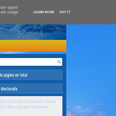
user-agent
erate usage
LEARN MORE
GOT IT
de página en total
 destacada
lloso Corto Educativo: Hazlo
los días, porque mañana...?