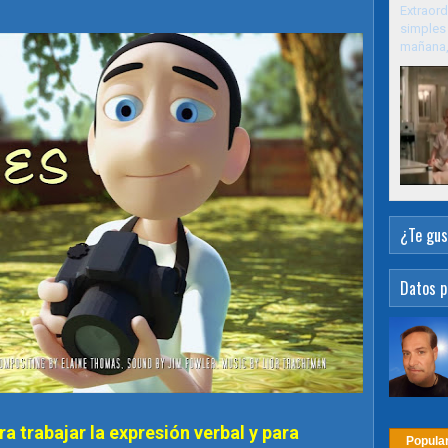
Extraord
simples 
mañana, 
¿Te gus
Datos p
a trabajar la expresión verbal y para
Popula