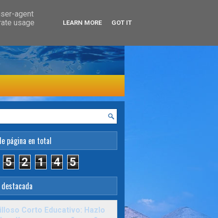
user-agent
erate usage
LEARN MORE
GOT IT
de página en total
5
2
1
4
5
 destacada
lloso Corto Educativo: Hazlo