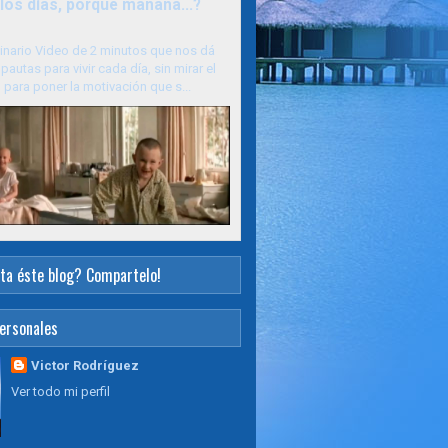
los días, porque mañana...?
inario Video de 2 minutos que nos dá
pautas para vivir cada día, sin mirar el
para poner la motivación que s...
ta éste blog? Compartelo!
ersonales
Victor Rodríguez
Ver todo mi perfil