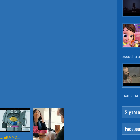
escucha un
mama ha .
Sigueno
Facebo
EL ERA YO...