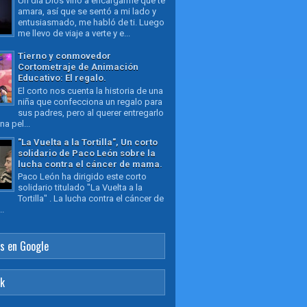
Un día Dios vino a encargarme que te
amara, así que se sentó a mi lado y
entusiasmado, me habló de ti. Luego
me llevo de viaje a verte y e...
Tierno y conmovedor
Cortometraje de Animación
Educativo: El regalo.
El corto nos cuenta la historia de una
niña que confecciona un regalo para
sus padres, pero al querer entregarlo
a pel...
"La Vuelta a la Tortilla", Un corto
solidario de Paco León sobre la
lucha contra el cáncer de mama.
Paco León ha dirigido este corto
solidario titulado "La Vuelta a la
Tortilla" . La lucha contra el cáncer de
..
s en Google
ok