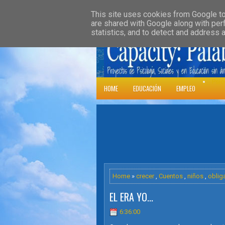
»
HOME
DOWNLOADS
PARENT CATE
This site uses cookies from Google to 
are shared with Google along with per
statistics, and to detect and address 
Psic
HOME
EDUCACIÓN
EMPLEO
Home
»
crecer
,
Cuentos
,
niños
,
oblig
EL ERA YO...
6:36:00