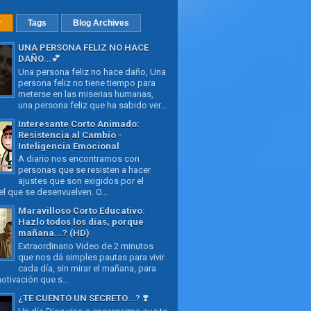
r
Tags
Blog Archives
UNA PERSONA FELIZ NO HACE
DAÑO...💕
Una persona feliz no hace daño, Una
persona feliz no tiene tiempo para
meterse en las miserias humanas,
una persona feliz que ha sabido ver...
Interesante Corto Animado:
Resistencia al Cambio -
Inteligencia Emocional
A diario nos encontramos con
personas que se resisten a hacer
ajustes que son exigidos por el
l que se desenvuelven. O...
Maravilloso Corto Educativo:
Hazlo todos los días, porque
mañana...? (HD)
Extraordinario Video de 2 minutos
que nos dá simples pautas para vivir
cada día, sin mirar el mañana, para
otivación que s...
¿TE CUENTO UN SECRETO...? ❣️