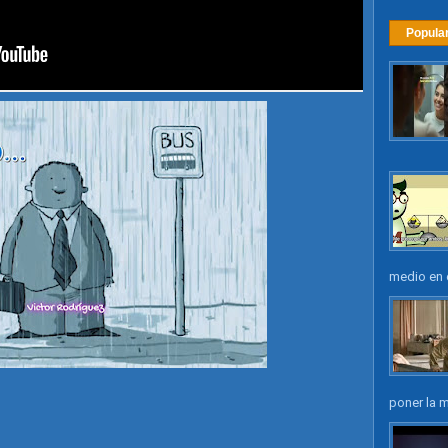
Popula
medio en e
poner la m