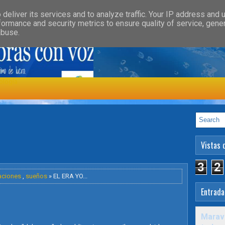
»
»
GORY
FEATURED
HEALTH
deliver its services and to analyze traffic. Your IP address and 
formance and security metrics to ensure quality of service, gen
abuse.
ología
Vistas 
3
2
aciones
,
sueños
» EL ERA YO...
Entrada
Maravi