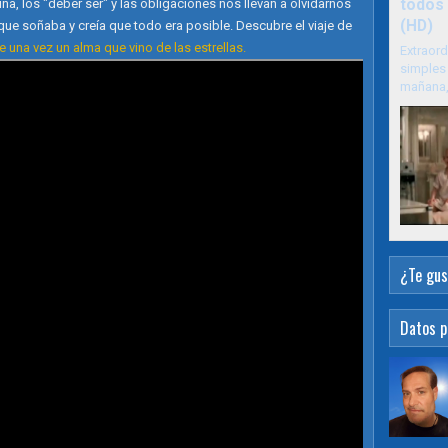
a, los "deber ser" y las obligaciones nos Ilevan a olvidarnos
todos 
(HD)
ue soñaba y creía que todo era posible. Descubre el viaje de
e una vez un alma que vino de las estrellas.
Extraord
simples 
mañana, 
¿Te gus
Datos p