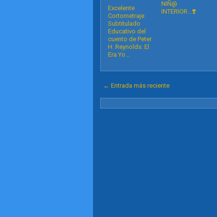
NIÑ@
Excelente
INTERIOR...❣️
Cortometraje
Subtitulado
Educativo del
cuento de Peter
H. Reynolds: El
Era Yo...
← Entrada más reciente