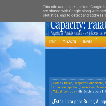
»
HOME
DOWNLOADS
PARENT CATE
This site uses cookies from Google to 
are shared with Google along with per
statistics, and to detect and address 
Psic
HOME
EDUCACIÓN
EMPLEO
Home
»
brillar
,
DespertarConsciente
,
LocuciónEspiritual
,
LuzInterior
,
Mensa
TuLuzIncomoda
» ¿Estás Lista para Bri
¿Estás Lista para Brillar, Aun