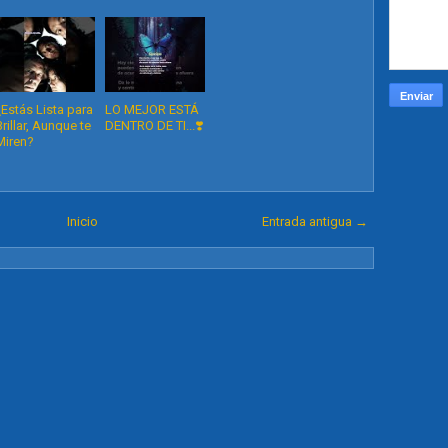
¿Estás Lista para
LO MEJOR ESTÁ
Brillar, Aunque te
DENTRO DE TI...❣️
Miren?
Inicio
Entrada antigua →