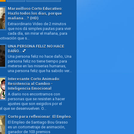
Maravilloso Corto Educativo:
Hazlo todos los días, porque
mañana...? (HD)
Extraordinario Video de 2 minutos
que nos dá simples pautas para vivir
cada día, sin mirar el mañana, para
otivación que s...
UNA PERSONA FELIZ NO HACE
DAÑO...💕
Una persona feliz no hace daño, Una
persona feliz no tiene tiempo para
meterse en las miserias humanas,
una persona feliz que ha sabido ver...
Interesante Corto Animado:
Resistencia al Cambio -
Inteligencia Emocional
A diario nos encontramos con
personas que se resisten a hacer
ajustes que son exigidos por el
l que se desenvuelven. O...
Corto para reflexionar: El Empleo.
El Empleo de Santiago Bou Grasso
es un cortometraje de animación,
ganador de 103 premios