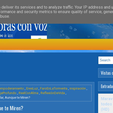
»
»
GORY
FEATURED
HEALTH
deliver its services and to analyze traffic. Your IP address and 
formance and security metrics to ensure quality of service, gen
abuse.
ología
Vistas 
Entrada
empoderamiento
,
EresLuz
,
FaroEnLaTormenta
,
inspiración
,
jeProfundo
,
ReelConAlma
,
ReflexiónDeVida
,
llar, Aunque te Miren?
Maravi
todos 
que te Miren?
(HD)