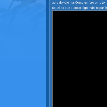
acto de valentía. Como un faro en la to
aquellos que buscan algo más, sepan ha