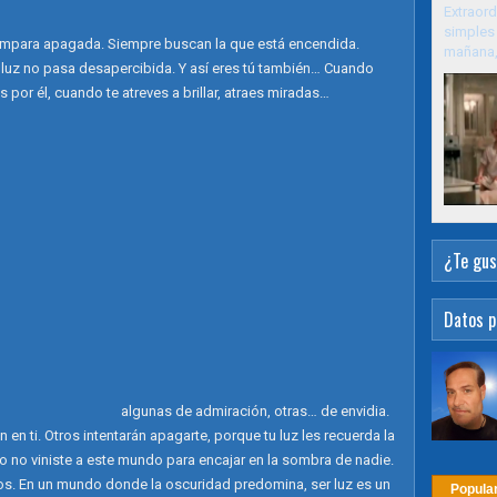
Extraord
simples 
ámpara apagada. Siempre buscan la que está encendida.
mañana, 
a luz no pasa desapercibida. Y así eres tú también… Cuando
por él, cuando te atreves a brillar, atraes miradas…
¿Te gus
Datos p
algunas de admiración, otras… de envidia.
en ti. Otros intentarán apagarte, porque tu luz les recuerda la
o no viniste a este mundo para encajar en la sombra de nadie.
minos. En un mundo donde la oscuridad predomina, ser luz es un
Popula