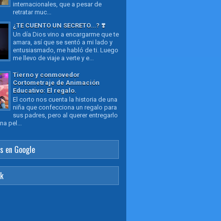
internacionales, que a pesar de
retratar muc...
¿TE CUENTO UN SECRETO...? ❣️
Un día Dios vino a encargarme que te
amara, así que se sentó a mi lado y
entusiasmado, me habló de ti. Luego
me llevo de viaje a verte y e...
Tierno y conmovedor
Cortometraje de Animación
Educativo: El regalo.
El corto nos cuenta la historia de una
niña que confecciona un regalo para
sus padres, pero al querer entregarlo
a pel...
s en Google
ok