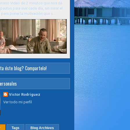
inario Video de 2 minutos que nos dá
pautas para vivir cada día, sin mirar el
para poner la motivación que s...
ta éste blog? Compartelo!
ersonales
Victor Rodríguez
Ver todo mi perfil
r
Tags
Blog Archives