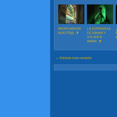
PADRE/MADRE
LA ESPERANZA
NUESTR@...❣️
DE SANAR Y
VOLVER A
AMAR...❣️
← Entrada más reciente