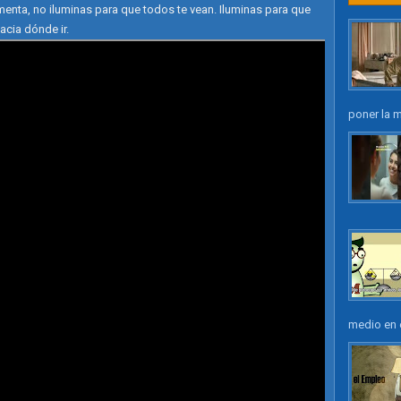
rmenta, no iluminas para que todos te vean. Iluminas para que
cia dónde ir.
poner la m
medio en e