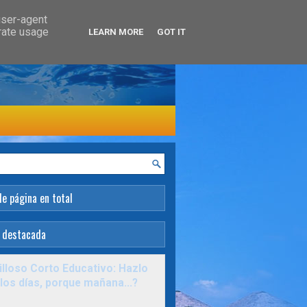
user-agent
erate usage
LEARN MORE
GOT IT
de página en total
 destacada
lloso Corto Educativo: Hazlo
los días, porque mañana...?