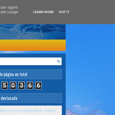
user-agent
erate usage
LEARN MORE
GOT IT
de página en total
5
0
3
6
6
 destacada
lloso Corto Educativo: Hazlo