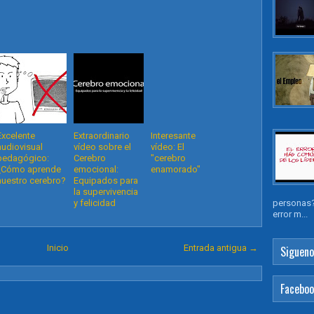
Excelente
Extraordinario
Interesante
audiovisual
vídeo sobre el
vídeo: El
pedagógico:
Cerebro
"cerebro
¿Cómo aprende
emocional:
enamorado"
nuestro cerebro?
Equipados para
la supervivencia
y felicidad
personas?
error m...
Inicio
Entrada antigua →
Sigueno
Facebo