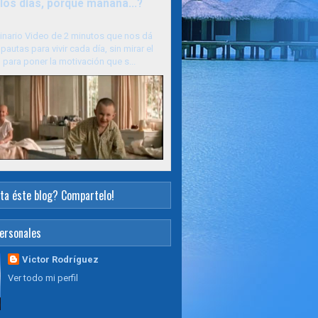
los días, porque mañana...?
inario Video de 2 minutos que nos dá
pautas para vivir cada día, sin mirar el
para poner la motivación que s...
ta éste blog? Compartelo!
ersonales
Victor Rodríguez
Ver todo mi perfil