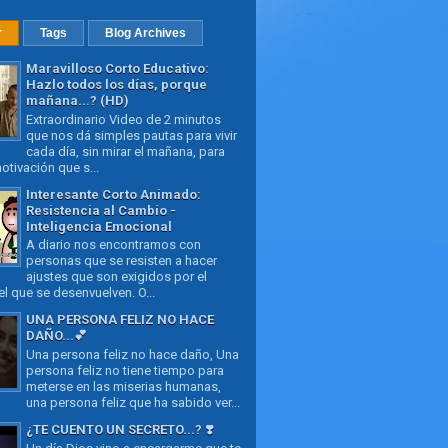
r
Tags
Blog Archives
Maravilloso Corto Educativo:
Hazlo todos los días, porque
mañana...? (HD)
Extraordinario Video de 2 minutos
que nos dá simples pautas para vivir
cada día, sin mirar el mañana, para
otivación que s...
Interesante Corto Animado:
Resistencia al Cambio -
Inteligencia Emocional
A diario nos encontramos con
personas que se resisten a hacer
ajustes que son exigidos por el
l que se desenvuelven. O...
UNA PERSONA FELIZ NO HACE
DAÑO...💕
Una persona feliz no hace daño, Una
persona feliz no tiene tiempo para
meterse en las miserias humanas,
una persona feliz que ha sabido ver...
¿TE CUENTO UN SECRETO...? ❣️