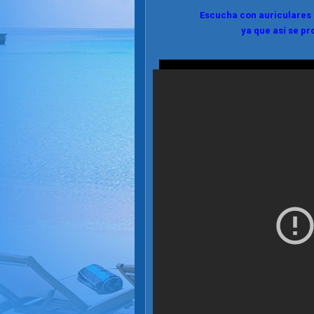
Escucha con auriculares 
ya que así se p