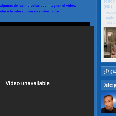
todos 
algunas de las melodías que integran el vídeo,
(HD)
roduce la interacción en ambos oídos.
Extraord
simples 
mañana, 
¿Te gus
Datos p