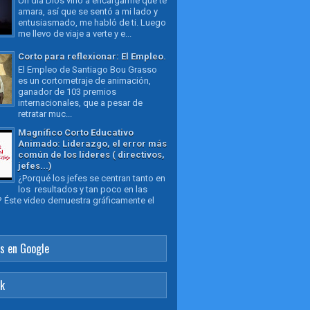
Un día Dios vino a encargarme que te
amara, así que se sentó a mi lado y
entusiasmado, me habló de ti. Luego
me llevo de viaje a verte y e...
Corto para reflexionar: El Empleo.
El Empleo de Santiago Bou Grasso
es un cortometraje de animación,
ganador de 103 premios
internacionales, que a pesar de
retratar muc...
Magnífico Corto Educativo
Animado: Liderazgo, el error más
común de los líderes ( directivos,
jefes...)
¿Porqué los jefes se centran tanto en
los resultados y tan poco en las
 Éste video demuestra gráficamente el
s en Google
ok