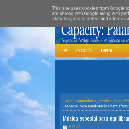
»
HOME
DOWNLOADS
PARENT CATE
This site uses cookies from Google to 
are shared with Google along with per
statistics, and to detect and address 
Psic
HOME
EDUCACIÓN
EMPLEO
Home
»
auriculares
,
cerebro
,
hemisfer
especial para equilibrar los hemisferios
Música especial para equilibrar
8:51:00