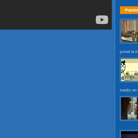
Hemi-Sync
Popula
poner la m
medio en e