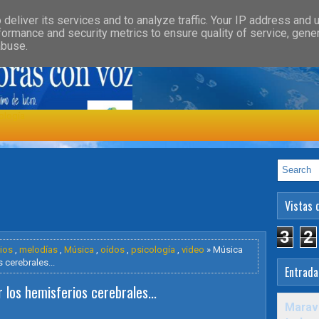
»
»
GORY
FEATURED
HEALTH
deliver its services and to analyze traffic. Your IP address and 
formance and security metrics to ensure quality of service, gen
abuse.
ología
Vistas 
3
2
ios
,
melodías
,
Música
,
oídos
,
psicología
,
video
» Música
 cerebrales...
Entrada
 los hemisferios cerebrales...
Maravi