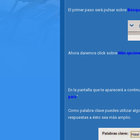
El primer paso será pulsar sobre
Búsqu
Ahora daremos click sobre
Más opcion
En la pantalla que te aparecerá a conti
país
".
Como palabra clave puedes utilizar alg
respuestas a ésto sea más amplio.