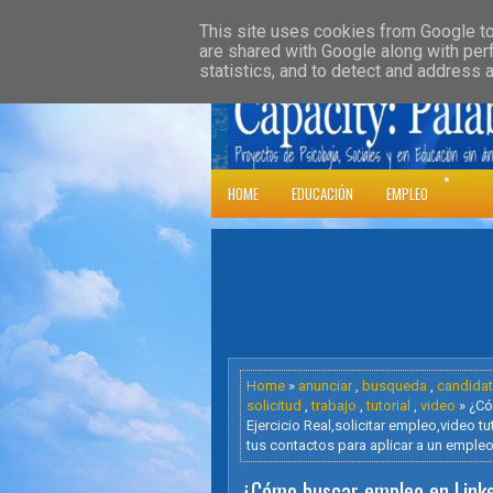
»
HOME
DOWNLOADS
PARENT CATE
This site uses cookies from Google to 
are shared with Google along with per
statistics, and to detect and address 
Psic
HOME
EDUCACIÓN
EMPLEO
Home
»
anunciar
,
busqueda
,
candida
solicitud
,
trabajo
,
tutorial
,
video
» ¿Có
Ejercicio Real,solicitar empleo,video 
tus contactos para aplicar a un empleo
¿Cómo buscar empleo en Linkedi