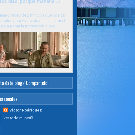
los días, porque mañana...?
inario Video de 2 minutos que nos dá
pautas para vivir cada día, sin mirar el
para poner la motivación que s...
ta éste blog? Compartelo!
ersonales
Victor Rodríguez
Ver todo mi perfil