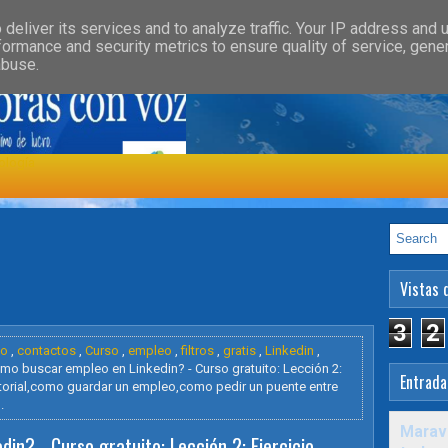
»
»
GORY
FEATURED
HEALTH
deliver its services and to analyze traffic. Your IP address and 
formance and security metrics to ensure quality of service, gen
abuse.
ología
Vistas 
3
2
to
,
contactos
,
Curso
,
empleo
,
filtros
,
gratis
,
Linkedin
,
mo buscar empleo en Linkedin? - Curso gratuito: Lección 2:
Entrada
tutorial,como guardar un empleo,como pedir un puente entre
.
Maravi
n? - Curso gratuito: Lección 2: Ejercicio