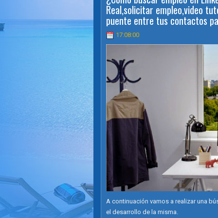
Real,solicitar empleo,video t
puente entre tus contactos pa
17:08:00
A continuación vamos a realizar una b
el desarrollo de la misma.