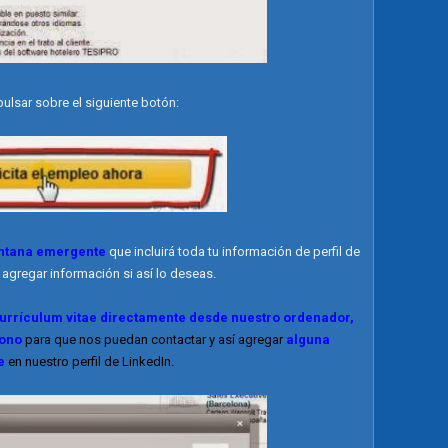
ulsar sobre el siguiente botón:
ntana emergente
que incluirá toda tu información de perfil de
agregar información si así lo deseas.
rrículum vitae directamente desde nuestro ordenador,
fono
para que nos puedan contactar y así agregar
alguna
te
en nuestro perfil de LinkedIn.