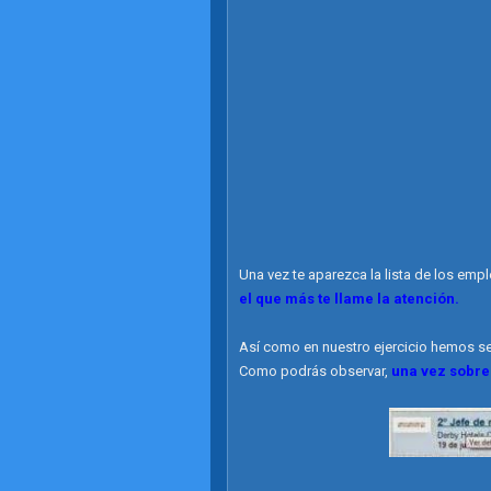
Una vez te aparezca la lista de los emp
el que más te llame la atención.
Así como en nuestro ejercicio hemos s
Como podrás observar,
una vez sobre