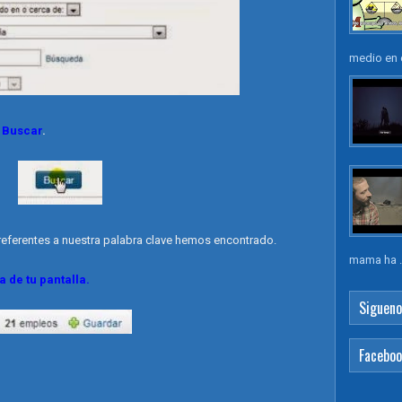
medio en e
e
Buscar
.
referentes a nuestra palabra clave hemos encontrado.
mama ha .
a de tu pantalla.
Sigueno
Facebo