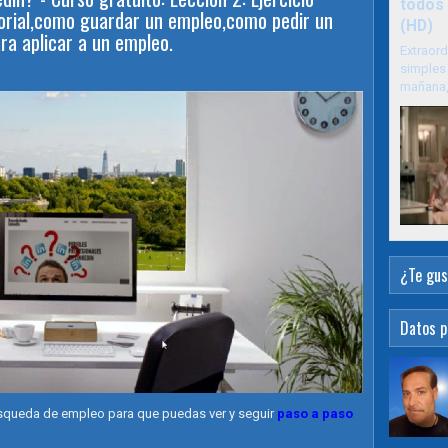
todos 
utorial,como guardar un empleo,como pedir un
(HD)
ra aplicar a un empleo.
Extraord
simples 
mañana, 
¿Te gus
Datos p
úsqueda de empleo para que puedas ver y seguir
paso a paso