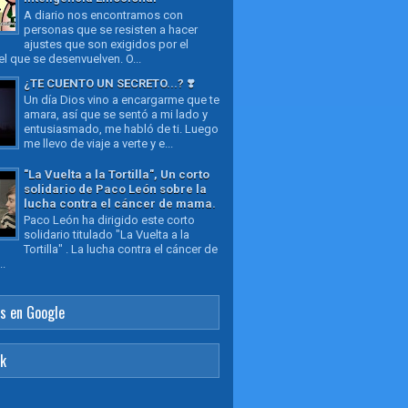
A diario nos encontramos con
personas que se resisten a hacer
ajustes que son exigidos por el
l que se desenvuelven. O...
¿TE CUENTO UN SECRETO...? ❣️
Un día Dios vino a encargarme que te
amara, así que se sentó a mi lado y
entusiasmado, me habló de ti. Luego
me llevo de viaje a verte y e...
"La Vuelta a la Tortilla", Un corto
solidario de Paco León sobre la
lucha contra el cáncer de mama.
Paco León ha dirigido este corto
solidario titulado "La Vuelta a la
Tortilla" . La lucha contra el cáncer de
..
s en Google
ok