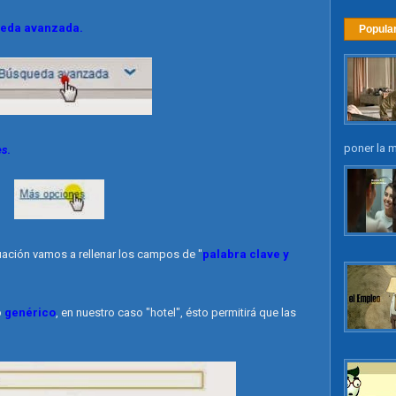
eda avanzada.
Popula
poner la m
es
.
nuación vamos a rellenar los campos de "
palabra clave y
o
genérico
, en nuestro caso "hotel", ésto permitirá que las