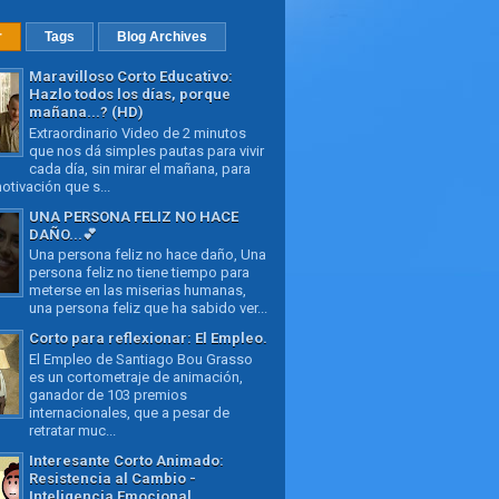
r
Tags
Blog Archives
Maravilloso Corto Educativo:
Hazlo todos los días, porque
mañana...? (HD)
Extraordinario Video de 2 minutos
que nos dá simples pautas para vivir
cada día, sin mirar el mañana, para
otivación que s...
UNA PERSONA FELIZ NO HACE
DAÑO...💕
Una persona feliz no hace daño, Una
persona feliz no tiene tiempo para
meterse en las miserias humanas,
una persona feliz que ha sabido ver...
Corto para reflexionar: El Empleo.
El Empleo de Santiago Bou Grasso
es un cortometraje de animación,
ganador de 103 premios
internacionales, que a pesar de
retratar muc...
Interesante Corto Animado:
Resistencia al Cambio -
Inteligencia Emocional