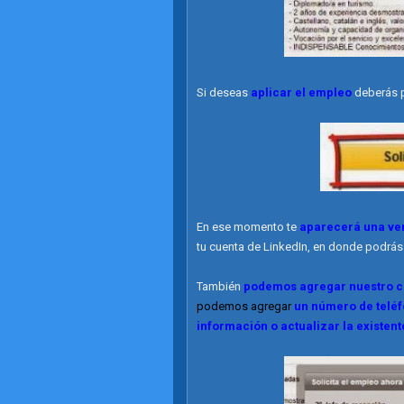
Si deseas
aplicar el empleo
deberás p
En ese momento te
aparecerá una ve
tu cuenta de LinkedIn, en donde podrás 
También
podemos agregar nuestro cu
podemos agregar
un número de telé
información o actualizar la existen