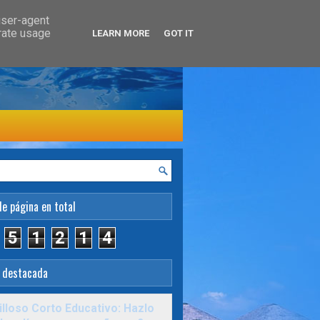
user-agent
erate usage
LEARN MORE
GOT IT
de página en total
5
1
2
1
4
 destacada
lloso Corto Educativo: Hazlo