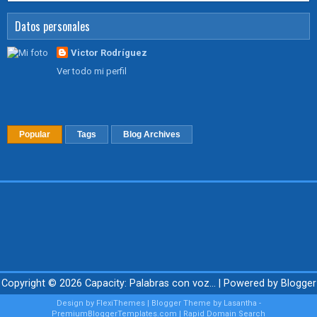
Datos personales
Victor Rodríguez
Ver todo mi perfil
Popular
Tags
Blog Archives
Copyright ©
2026
Capacity: Palabras con voz...
| Powered by
Blogger
Design by
FlexiThemes
| Blogger Theme by
Lasantha
-
PremiumBloggerTemplates.com
|
Rapid Domain Search