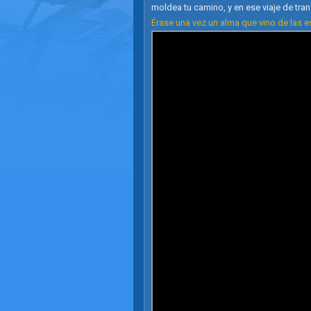
moldea tu camino, y en ese viaje de tra
Érase una vez un alma que vino de las e