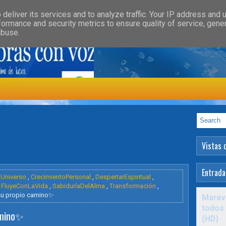
»
»
GORY
FEATURED
HEALTH
deliver its services and to analyze traffic. Your IP address and 
formance and security metrics to ensure quality of service, gen
abuse.
ología
Vistas 
Entrada
lUniverso
,
CrecimientoPersonal
,
DespertarEspiritual
,
,
FluyeConLaVida
,
SabiduríaDelAlma
,
Transformación
,
su propio camino✨️
Maravi
todos 
mino✨️
(HD)