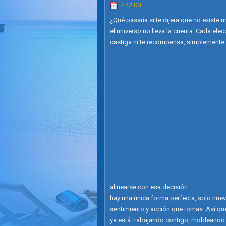
7:42:00
¿Qué pasaría si te dijera que no existe
el universo no lleva la cuenta. Cada el
castiga ni te recompensa, simplemente 
alinearse con esa decisión.
hay una única forma perfecta, solo nu
sentimiento y acción que tomas. Así que 
ya está trabajando contigo, moldeando