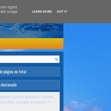
user-agent
erate usage
LEARN MORE
GOT IT
de página en total
 destacada
lloso Corto Educativo: Hazlo
los días, porque mañana...?