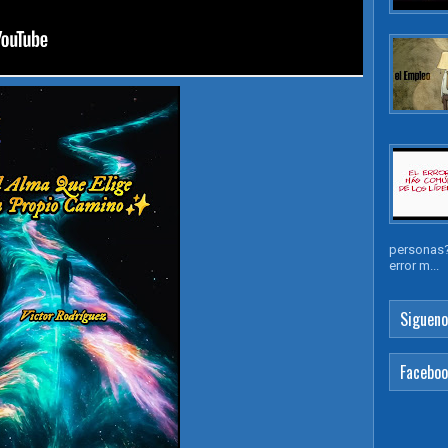
personas?
error m...
Sigueno
Facebo