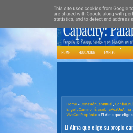
»
HOME
DOWNLOADS
PARENT CATE
This site uses cookies from Google to 
are shared with Google along with per
statistics, and to detect and address 
Psic
HOME
EDUCACIÓN
EMPLEO
Home
»
ConexiónEspiritual
,
ConfíaEnE
EligeTuCamino
,
ÉraseUnaVezUnAlma
ViveConPropósito
» El Alma que elige 
El Alma que elige su propio ca