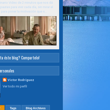
inario Video de 2 minutos que nos dá
pautas para vivir cada día, sin mirar el
para poner la motivación que s...
ta éste blog? Compartelo!
ersonales
Victor Rodríguez
Ver todo mi perfil
r
Tags
Blog Archives