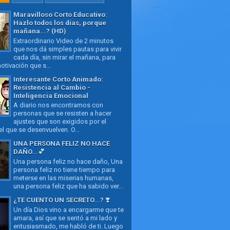
Maravilloso Corto Educativo:
Hazlo todos los días, porque
mañana...? (HD)
Extraordinario Video de 2 minutos
que nos dá simples pautas para vivir
cada día, sin mirar el mañana, para
otivación que s...
Interesante Corto Animado:
Resistencia al Cambio -
Inteligencia Emocional
A diario nos encontramos con
personas que se resisten a hacer
ajustes que son exigidos por el
l que se desenvuelven. O...
UNA PERSONA FELIZ NO HACE
DAÑO...💕
Una persona feliz no hace daño, Una
persona feliz no tiene tiempo para
meterse en las miserias humanas,
una persona feliz que ha sabido ver...
¿TE CUENTO UN SECRETO...? ❣️
Un día Dios vino a encargarme que te
amara, así que se sentó a mi lado y
entusiasmado, me habló de ti. Luego