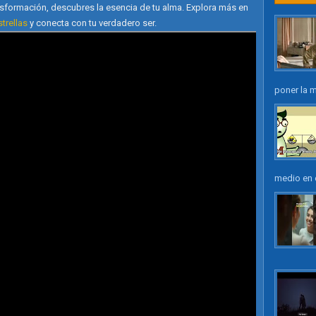
nsformación, descubres la esencia de tu alma. Explora más en
strellas
y conecta con tu verdadero ser.
poner la m
medio en e