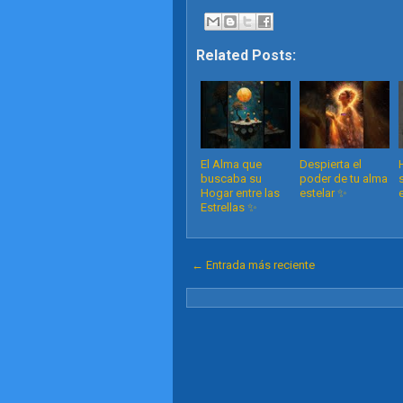
Related Posts:
El Alma que
Despierta el
buscaba su
poder de tu alma
Hogar entre las
estelar ✨️
Estrellas ✨️
← Entrada más reciente