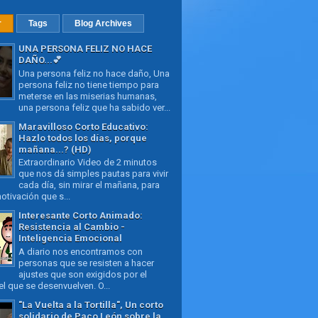
r
Tags
Blog Archives
UNA PERSONA FELIZ NO HACE
DAÑO...💕
Una persona feliz no hace daño, Una
persona feliz no tiene tiempo para
meterse en las miserias humanas,
una persona feliz que ha sabido ver...
Maravilloso Corto Educativo:
Hazlo todos los días, porque
mañana...? (HD)
Extraordinario Video de 2 minutos
que nos dá simples pautas para vivir
cada día, sin mirar el mañana, para
otivación que s...
Interesante Corto Animado:
Resistencia al Cambio -
Inteligencia Emocional
A diario nos encontramos con
personas que se resisten a hacer
ajustes que son exigidos por el
l que se desenvuelven. O...
"La Vuelta a la Tortilla", Un corto
solidario de Paco León sobre la