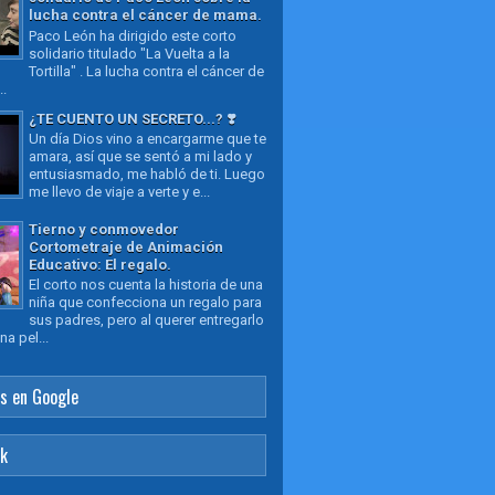
lucha contra el cáncer de mama.
Paco León ha dirigido este corto
solidario titulado "La Vuelta a la
Tortilla" . La lucha contra el cáncer de
..
¿TE CUENTO UN SECRETO...? ❣️
Un día Dios vino a encargarme que te
amara, así que se sentó a mi lado y
entusiasmado, me habló de ti. Luego
me llevo de viaje a verte y e...
Tierno y conmovedor
Cortometraje de Animación
Educativo: El regalo.
El corto nos cuenta la historia de una
niña que confecciona un regalo para
sus padres, pero al querer entregarlo
a pel...
s en Google
ok