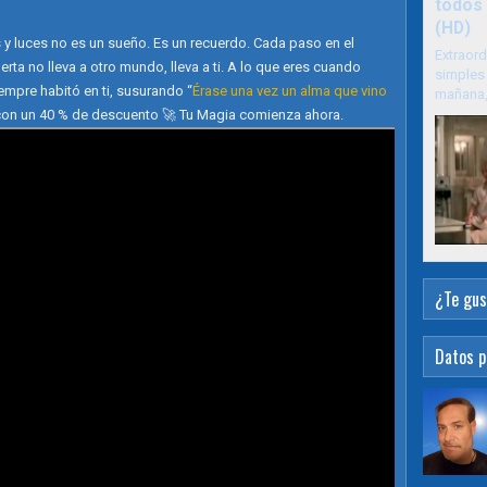
todos 
(HD)
s y luces no es un sueño. Es un recuerdo. Cada paso en el
Extraord
ta no lleva a otro mundo, lleva a ti. A lo que eres cuando
simples 
empre habitó en ti, susurando “
Érase una vez un alma que vino
mañana, 
con un 40 % de descuento 🚀 Tu Magia comienza ahora.
¿Te gus
Datos p