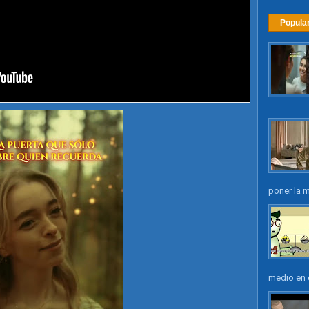
Popula
poner la m
medio en e