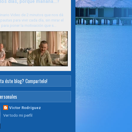
los días, porque mañana...?
inario Video de 2 minutos que nos dá
pautas para vivir cada día, sin mirar el
para poner la motivación que s...
ta éste blog? Compartelo!
ersonales
Victor Rodríguez
Ver todo mi perfil