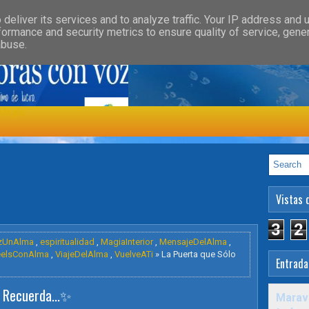
»
»
GORY
FEATURED
HEALTH
deliver its services and to analyze traffic. Your IP address and 
formance and security metrics to ensure quality of service, gen
abuse.
ología
Vistas 
3
2
zUnAlma
,
espiritualidad
,
MagiaInterior
,
MensajeDelAlma
,
eelsConAlma
,
ViajeDelAlma
,
VuelveATi
» La Puerta que Sólo
Entrada
 Recuerda...✨️
Maravi