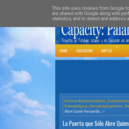
»
HOME
DOWNLOADS
PARENT CATE
This site uses cookies from Google to 
are shared with Google along with per
statistics, and to detect and address 
Psic
HOME
EDUCACIÓN
EMPLEO
Home
»
AlmasSensibles
,
EraseUnaVe
PuertaMágica
,
RecuerdaQuienEres
,
R
Abre Quien Recuerda...✨️
La Puerta que Sólo Abre Quien