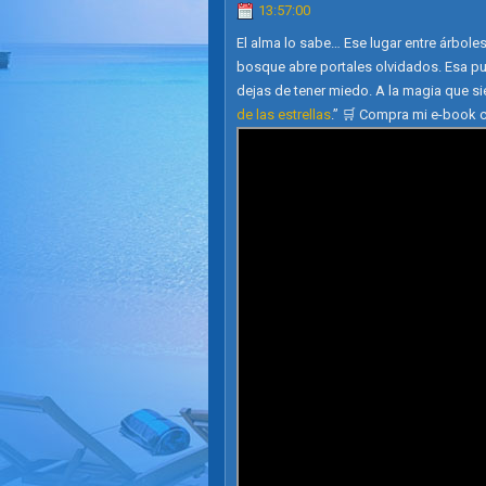
13:57:00
El alma lo sabe… Ese lugar entre árbole
bosque abre portales olvidados. Esa puer
dejas de tener miedo. A la magia que si
de las estrellas
.” 🛒 Compra mi e-book 