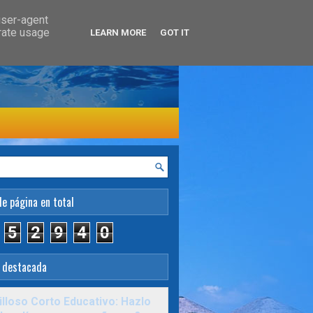
user-agent
erate usage
LEARN MORE
GOT IT
de página en total
5
2
9
4
0
 destacada
lloso Corto Educativo: Hazlo