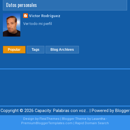
Datos personales
Victor Rodríguez
Ver todo mi perfil
Popular
Tags
Blog Archives
Copyright ©
2026
Capacity: Palabras con voz...
| Powered by
Blogger
Design by
FlexiThemes
| Blogger Theme by
Lasantha
-
PremiumBloggerTemplates.com
|
Rapid Domain Search