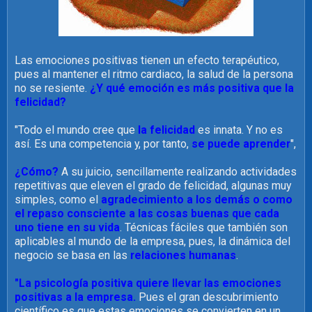
Las emociones positivas tienen un efecto terapéutico,
pues al mantener el ritmo cardiaco, la salud de la persona
no se resiente.
¿Y qué emoción es más positiva que la
felicidad?
"Todo el mundo cree que
la felicidad
es innata. Y no es
así. Es una competencia y, por tanto,
se puede aprender
",
¿Cómo?
A su juicio, sencillamente realizando actividades
repetitivas que eleven el grado de felicidad, algunas muy
simples, como el
agradecimiento a los demás o como
el repaso consciente a las cosas buenas que cada
uno tiene en su vida
. Técnicas fáciles que también son
aplicables al mundo de la empresa, pues, la dinámica del
negocio se basa en las
relaciones humanas
.
"La psicología positiva quiere llevar las emociones
positivas a la empresa.
Pues el gran descubrimiento
científico es que estas emociones se convierten en un