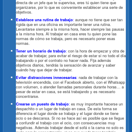
directa de un jefe que te supervisa, eres tú quien tiene que
organizarse, por lo que es conveniente establecer una serie de
objetivos.
Establece una rutina de trabajo
:
aunque no tiene que ser tan
rígida que en una oficina es importante tener una rutina.
Levantarse siempre a la misma hora, hacer siempre las pausas
a la misma hora. Al trabajar en casa eres tu quien pone las
normas de cómo se trabaja, pero es necesario poner esas
normas.
Tener un horario de trabajo
:
con la hora de empezar y otra de
acabar de trabajar, para evitar el riesgo de estar si no todo el día
trabajando o por el contrato no hacer nada. Fija además
objetivos diarios, tendrás la sensación de avanzar y saber
cuándo hay que dejar de trabajar.
Evitar distracciones innecesarias
:
nada de trabajar con la
televisión encendida, con el Facebook abierto, con el Whatsapp
con volumen, o atender llamadas personales durante horas… a
pesar de estar en casa, se está trabajando y es necesario
concentrarse.
Crearse un puesto de trabajo
:
es muy importante hacerse un
despachito o un lugar de trabajo en casa. De esta forma se
diferencia el lugar donde se trabaja y el lugar donde se tiene
ocio o se descansa. Si no se hace así es posible que se llegue
a confundir el trabajo con el ocio, con consecuencias muy
negativas. Además trabajar desde el sofá o la cama no solo es