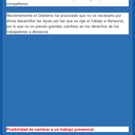
compañeros.
Recientemente el Gobierno ha anunciado que no ve necesario por
ahora desarrollar las leyes por las que se rige el trabajo a distancia,
por lo que no se prevén grandes cambios en los derechos de los
trabajadores a distancia.
Posibilidad de cambiar a un trabajo presencial