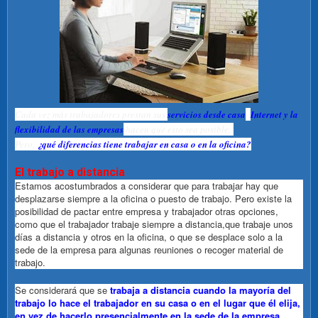
Cada vez más trabajadores prestan sus
servicios desde casa
.
Internet y la
flexibilidad de las empresas
hacen que esto sea posible.
Pero,
¿qué diferencias tiene trabajar en casa o en la oficina?
El trabajo a distancia
Estamos acostumbrados a considerar que para trabajar hay que
desplazarse siempre a la oficina o puesto de trabajo. Pero existe la
posibilidad de pactar entre empresa y trabajador otras opciones,
como que el trabajador trabaje siempre a distancia,que trabaje unos
días a distancia y otros en la oficina, o que se desplace solo a la
sede de la empresa para algunas reuniones o recoger material de
trabajo.
Se considerará que se
trabaja a distancia cuando la mayoría del
trabajo lo hace el trabajador en su casa o en el lugar que él elija,
en vez de hacerlo presencialmente en la sede de la empresa.