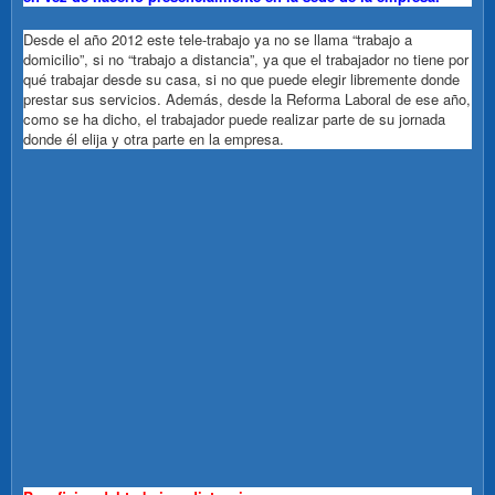
Desde el año 2012 este tele-trabajo ya no se llama “trabajo a
domicilio”, si no “trabajo a distancia”, ya que el trabajador no tiene por
qué trabajar desde su casa, si no que puede elegir libremente donde
prestar sus servicios. Además, desde la Reforma Laboral de ese año,
como se ha dicho, el trabajador puede realizar parte de su jornada
donde él elija y otra parte en la empresa.