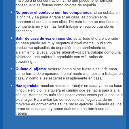
malo para la concentración, si no que puede tener también
consecuencias físicas como dolores de espalda.
No perder el contacto con los compañeros
:
si se estaba en
la oficina y se pasa a trabajar en casa, es conveniente
mantener el contacto con ellos. De esta forma se mantiene el
compañerismo y es más fácil trabajar en equipo cuando es
necesario.
Salir de casa de vez en cuando
:
estar todo el día encerrado
en casa puede ser muy negativo a nivel mental, pudiendo
producirse episodios de depresión o un sentimiento de
aislamiento. Busca lugares alternativos para trabajar como una
biblioteca, una cafetería agradable con wifi, salas de
coworking…
Quítate el pijama
:
vestirse como si se fuese a salir de casa,
como forma de prepararse mentalmente a empezar a trabajar en
casa, y como si se estuviese simplemente en casa.
Haz ejercicio
:
muchas veces al trabajar en casa ya no se hace
ningún ejercicio, ni siquiera el camino que se hacía para ir a la
oficina. Además es más fácil pasar varias veces por la cocina a
picar algo. Para evitar las consecuencias negativas de no
moverse es conveniente salir a hacer ejercicio. Además es una
forma de despejarse y saber cuándo se ha terminado de
trabajar.