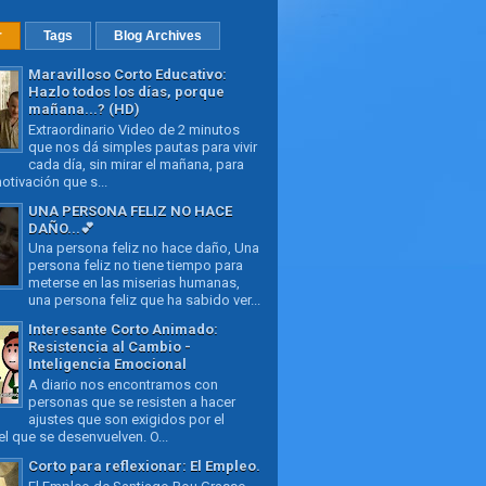
r
Tags
Blog Archives
Maravilloso Corto Educativo:
Hazlo todos los días, porque
mañana...? (HD)
Extraordinario Video de 2 minutos
que nos dá simples pautas para vivir
cada día, sin mirar el mañana, para
otivación que s...
UNA PERSONA FELIZ NO HACE
DAÑO...💕
Una persona feliz no hace daño, Una
persona feliz no tiene tiempo para
meterse en las miserias humanas,
una persona feliz que ha sabido ver...
Interesante Corto Animado:
Resistencia al Cambio -
Inteligencia Emocional
A diario nos encontramos con
personas que se resisten a hacer
ajustes que son exigidos por el
l que se desenvuelven. O...
Corto para reflexionar: El Empleo.