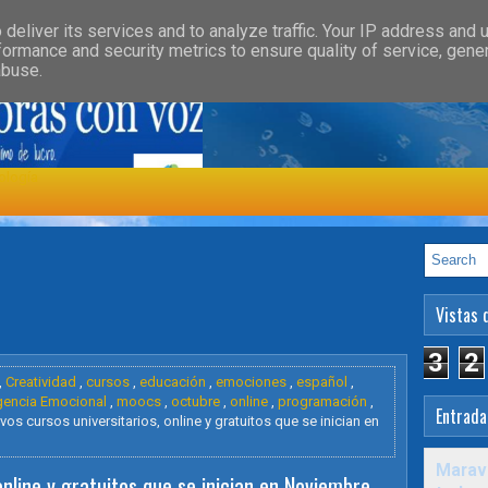
»
»
GORY
FEATURED
HEALTH
deliver its services and to analyze traffic. Your IP address and 
formance and security metrics to ensure quality of service, gen
abuse.
ología
Vistas 
3
2
,
Creatividad
,
cursos
,
educación
,
emociones
,
español
,
igencia Emocional
,
moocs
,
octubre
,
online
,
programación
,
Entrada
os cursos universitarios, online y gratuitos que se inician en
Maravi
online y gratuitos que se inician en Noviembre