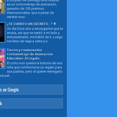
El Empleo de Santiago Bou Grasso
es un cortometraje de animación,
ganador de 103 premios
internacionales, que a pesar de
retratar muc...
¿TE CUENTO UN SECRETO...? ❣️
Un día Dios vino a encargarme que te
amara, así que se sentó a mi lado y
entusiasmado, me habló de ti. Luego
me llevo de viaje a verte y e...
Tierno y conmovedor
Cortometraje de Animación
Educativo: El regalo.
El corto nos cuenta la historia de una
niña que confecciona un regalo para
sus padres, pero al querer entregarlo
a pel...
s en Google
ok