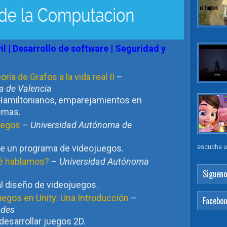
l | Desarrollo de software | Seguridad y
ría de Grafos a la vida real II
–
ca de Valencia
 Hamiltonianos, emparejamientos en
temas.
uegos
–
Universidad Autónoma de
 de un programa de videojuegos
.
escucha un
ué hablamos?
–
Universidad Autónoma
Sigueno
al diseño de videojuegos.
uegos en Unity: Una Introducción
–
Facebo
ndes
esarrollar juegos 2D.