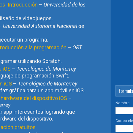
os: Introducción
–
Universidad de los
diseño de videojuegos.
–
Universidad Autónoma Nacional de
jecutar un programa.
troducción a la programación
–
ORT
ramar utilizando Scratch.
a iOS
–
Tecnológico de Monterrey
guaje de programación Swift.
en iOS
–
Tecnológico de Monterrey
faz gráfica para un app móvil en iOS.
Formula
 hardware del dispositivo iOS
–
Nombre
errey
 app interesantes logrando que
rdware del dispositivo.
Correo el
ación gratuitos