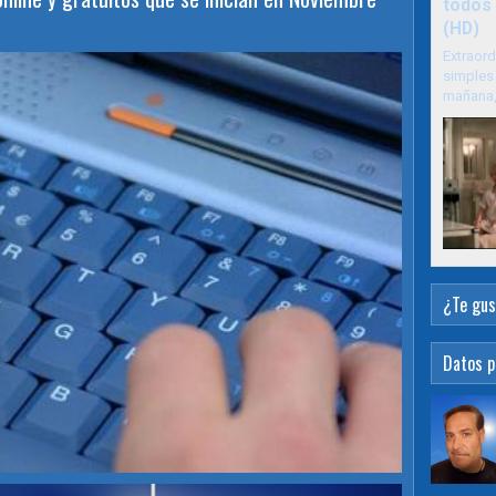
todos 
(HD)
Extraord
simples 
mañana, 
¿Te gus
Datos p