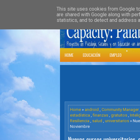
»
HOME
DOWNLOADS
PARENT CATE
This site uses cookies from Google to 
are shared with Google along with per
statistics, and to detect and address 
Psic
HOME
EDUCACIÓN
EMPLEO
Home
»
android
,
Community Manager
estadística
,
finanzas
,
gratuitos
,
Intel
Resiliencia
,
salud
,
universitarios
» Nuev
Noviembre
Nuevos cursos universitarios, 