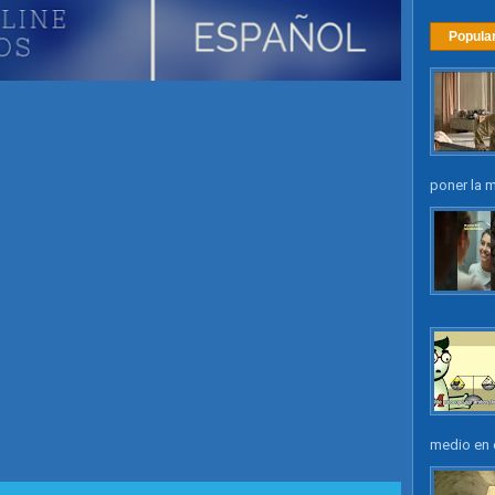
Popula
poner la m
medio en e