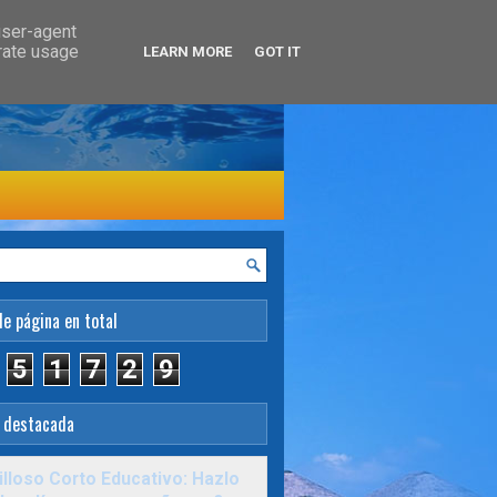
user-agent
erate usage
LEARN MORE
GOT IT
de página en total
5
1
7
2
9
 destacada
lloso Corto Educativo: Hazlo