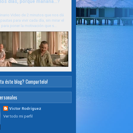
los días, porque mañana...?
inario Video de 2 minutos que nos dá
pautas para vivir cada día, sin mirar el
para poner la motivación que s...
ta éste blog? Compartelo!
ersonales
Victor Rodríguez
Ver todo mi perfil