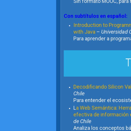
Sin formato MOOC, para 
Con subtítulos en español:
Introduction to Programm
with Java
–
Universidad C
Para aprender a program
Decodificando Silicon Va
Chile
Para entender el ecosiste
L
a Web Semántica: Herram
efectiva de información 
de Chile
Analiza los conceptos b