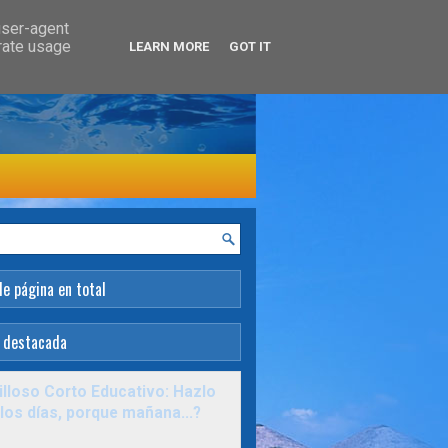
user-agent
erate usage
LEARN MORE
GOT IT
de página en total
 destacada
lloso Corto Educativo: Hazlo
los días, porque mañana...?