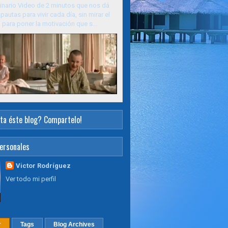
inario Video de 2 minutos que nos dá
pautas para vivir cada día, sin mirar el
para poner la motivación que s...
ta éste blog? Compartelo!
ersonales
Victor Rodríguez
Ver todo mi perfil
r
Tags
Blog Archives