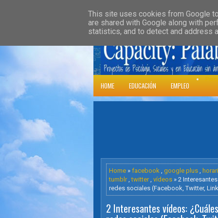
»
HOME
DOWNLOADS
PARENT CATE
This site uses cookies from Google to 
are shared with Google along with per
statistics, and to detect and address 
Psic
HOME
EDUCACIÓN
EMPLEO
Home
»
facebook
,
google plus
,
horar
tumblr
,
twitter
,
vídeos
» 2 Interesantes
redes sociales (Facebook, Twitter, Link
2 Interesantes vídeos: ¿Cuáles