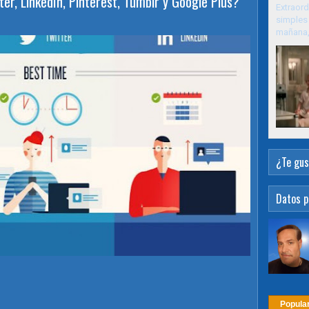
ter, LinkedIn, Pinterest, Tumblr y Google Plus?
Extraord
simples 
mañana, 
¿Te gus
Datos p
Popula