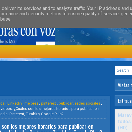
»
»
GORY
FEATURED
HEALTH
deliver its services and to analyze traffic. Your IP address and 
formance and security metrics to ensure quality of service, gen
abuse.
ología
Vistas 
Entrada
ios
,
Linkedin
,
mejores
,
pinterest
,
publicar
,
redes sociales
,
 vídeos: ¿Cuáles son los mejores horarios para publicar en
edIn, Pinterest, Tumblr y Google Plus?
Maravi
todos 
 son los mejores horarios para publicar en
(HD)