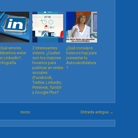
¿Qué errores
2 Interesantes
¿Qué consejos
debemos evitar
vídeos: ¿Cuáles
básicos hay para
en LinkedIn?,
son los mejores
presentar tu
Infografía.
horarios para
Autocandidatura
publicar en redes
?
sociales
(Facebook,
Twitter, LinkedIn,
Pinterest, Tumblr
y Google Plus?
Inicio
Entrada antigua →