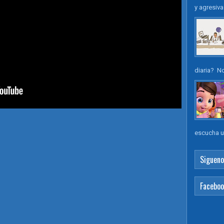
y agresiv
diaria? N
escucha un
Sigueno
Facebo