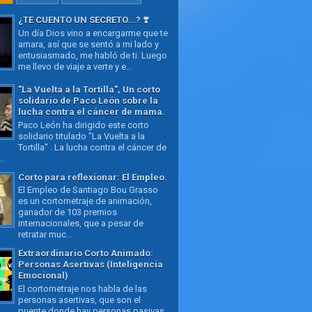
¿TE CUENTO UN SECRETO...? ❣️
Un día Dios vino a encargarme que te
amara, así que se sentó a mi lado y
entusiasmado, me habló de ti. Luego
me llevo de viaje a verte y e...
"La Vuelta a la Tortilla", Un corto
solidario de Paco León sobre la
lucha contra el cáncer de mama.
Paco León ha dirigido este corto
solidario titulado "La Vuelta a la
Tortilla" . La lucha contra el cáncer de
..
Corto para reflexionar: El Empleo.
El Empleo de Santiago Bou Grasso
es un cortometraje de animación,
ganador de 103 premios
internacionales, que a pesar de
retratar muc...
Extraordinario Corto Animado:
Personas Asertivas (Inteligencia
Emocional)
El cortometraje nos habla de las
personas asertivas, que son el
puente donde hay personas pasivas