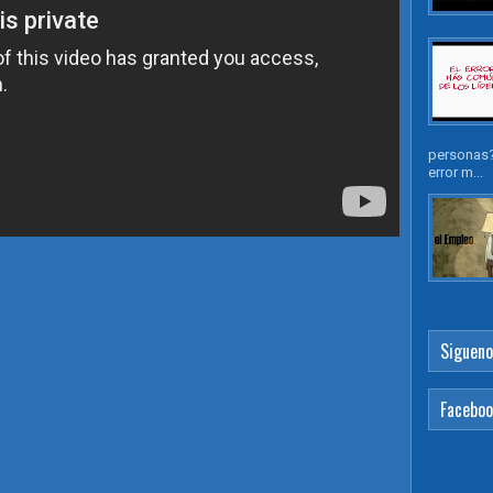
personas?
error m...
Sigueno
Facebo