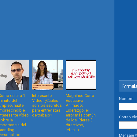
Formula
Cómo estar a 1
Interesante
Magnífico Corto
Nombre
minuto del
Vídeo: ¿Cuáles
Educativo
Empleo, hazte
son los secretos
Animado:
Imprescindible,
para entrevistas
Liderazgo, el
interesante vídeo
de trabajo?
error más común
Correo el
sobre la
de los líderes (
importancia del
directivos,
Branding
jefes...)
Personal, por
Mensaje
*