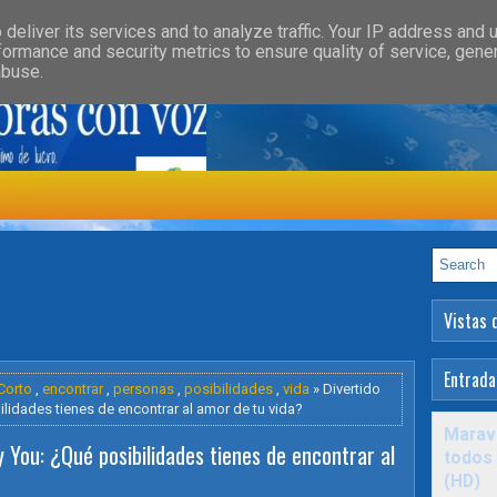
»
»
GORY
FEATURED
HEALTH
deliver its services and to analyze traffic. Your IP address and 
formance and security metrics to ensure quality of service, gen
abuse.
ología
Vistas 
Entrada
Corto
,
encontrar
,
personas
,
posibilidades
,
vida
» Divertido
lidades tienes de encontrar al amor de tu vida?
Maravi
 You: ¿Qué posibilidades tienes de encontrar al
todos 
(HD)