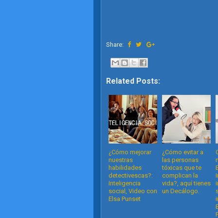
Share:
Related Posts:
¿Cómo mejorar
¿Cómo evitar a
nuestras
las personas
habilidades
tóxicas que te
detectivescas?:
complican la
Inteligencia
vida?, aquí tienes
social, Video con
un Decálogo.
Elsa Punset