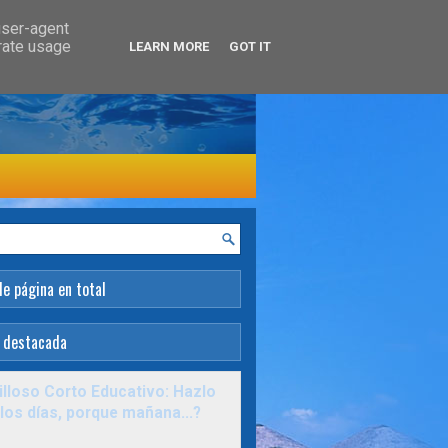
user-agent
erate usage
LEARN MORE
GOT IT
de página en total
 destacada
lloso Corto Educativo: Hazlo
los días, porque mañana...?