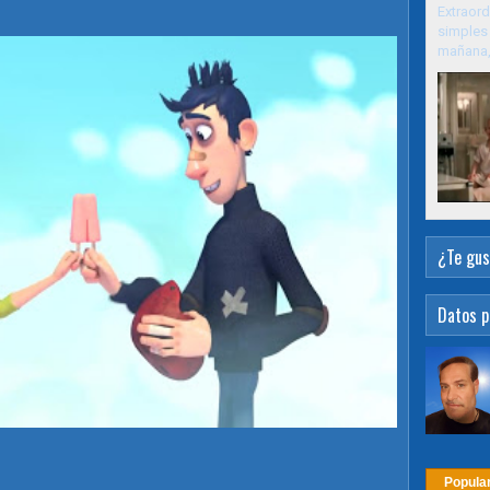
Extraord
simples 
mañana, 
¿Te gus
Datos p
Popula