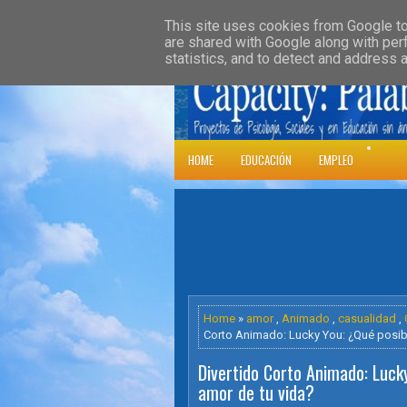
»
HOME
DOWNLOADS
PARENT CATE
This site uses cookies from Google to 
are shared with Google along with per
statistics, and to detect and address 
Psic
HOME
EDUCACIÓN
EMPLEO
Home
»
amor
,
Animado
,
casualidad
,
Corto Animado: Lucky You: ¿Qué posibi
Divertido Corto Animado: Lucky
amor de tu vida?