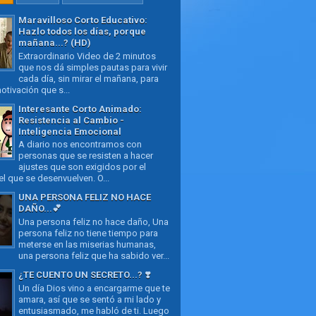
Maravilloso Corto Educativo:
Hazlo todos los días, porque
mañana...? (HD)
Extraordinario Video de 2 minutos
que nos dá simples pautas para vivir
cada día, sin mirar el mañana, para
otivación que s...
Interesante Corto Animado:
Resistencia al Cambio -
Inteligencia Emocional
A diario nos encontramos con
personas que se resisten a hacer
ajustes que son exigidos por el
l que se desenvuelven. O...
UNA PERSONA FELIZ NO HACE
DAÑO...💕
Una persona feliz no hace daño, Una
persona feliz no tiene tiempo para
meterse en las miserias humanas,
una persona feliz que ha sabido ver...
¿TE CUENTO UN SECRETO...? ❣️
Un día Dios vino a encargarme que te
amara, así que se sentó a mi lado y
entusiasmado, me habló de ti. Luego