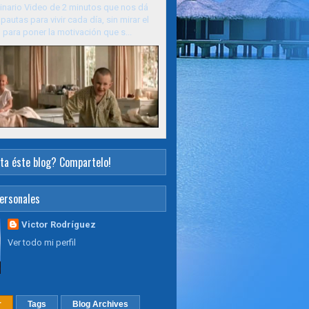
inario Video de 2 minutos que nos dá
pautas para vivir cada día, sin mirar el
para poner la motivación que s...
ta éste blog? Compartelo!
ersonales
Victor Rodríguez
Ver todo mi perfil
r
Tags
Blog Archives