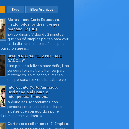
r
Tags
Blog Archives
Maravilloso Corto Educativo:
Hazlo todos los días, porque
mañana...? (HD)
Extraordinario Video de 2 minutos
que nos dá simples pautas para vivir
cada día, sin mirar el mañana, para
otivación que s...
UNA PERSONA FELIZ NO HACE
DAÑO...💕
Una persona feliz no hace daño, Una
persona feliz no tiene tiempo para
meterse en las miserias humanas,
una persona feliz que ha sabido ver...
Interesante Corto Animado:
Resistencia al Cambio -
Inteligencia Emocional
A diario nos encontramos con
personas que se resisten a hacer
ajustes que son exigidos por el
l que se desenvuelven. O...
Corto para reflexionar: El Empleo.