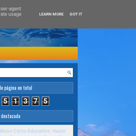
user-agent
erate usage
LEARN MORE
GOT IT
de página en total
5
1
3
7
5
 destacada
lloso Corto Educativo: Hazlo