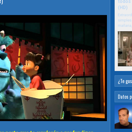
e)
todos 
(HD)
Extraord
simples 
mañana, 
¿Te gus
Datos p