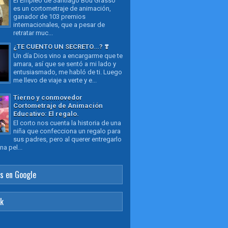
El Empleo de Santiago Bou Grasso
es un cortometraje de animación,
ganador de 103 premios
internacionales, que a pesar de
retratar muc...
¿TE CUENTO UN SECRETO...? ❣️
Un día Dios vino a encargarme que te
amara, así que se sentó a mi lado y
entusiasmado, me habló de ti. Luego
me llevo de viaje a verte y e...
Tierno y conmovedor
Cortometraje de Animación
Educativo: El regalo.
El corto nos cuenta la historia de una
niña que confecciona un regalo para
sus padres, pero al querer entregarlo
a pel...
s en Google
ok