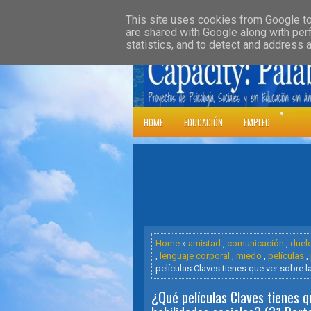
»
HOME
DOWNLOADS
PARENT CATE
This site uses cookies from Google to 
are shared with Google along with per
statistics, and to detect and address 
Psic
HOME
EDUCACIÓN
EMPLEO
Home
»
amistad
,
comunicación
,
duel
,
lenguaje corporal
,
miedo
,
películas
,
películas Claves tienes que ver sobre l
¿Qué películas Claves tienes q