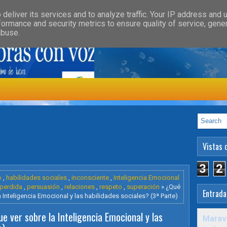
»
»
GORY
FEATURED
HEALTH
deliver its services and to analyze traffic. Your IP address and 
formance and security metrics to ensure quality of service, gen
abuse.
ología
Vistas 
3
2
o
,
habilidades sociales
,
inconsciente
,
Inteligencia Emocional
perdida
,
persuasión
,
relaciones
,
respeto
,
superación
» ¿Qué
Entrada
a Inteligencia Emocional y las habilidades sociales? (3ª Parte)
ue ver sobre la Inteligencia Emocional y las
Maravi