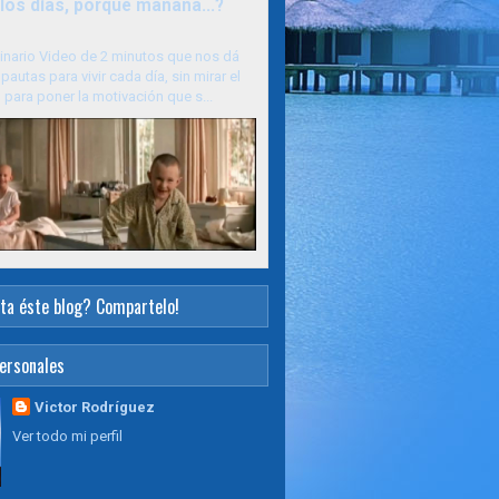
los días, porque mañana...?
inario Video de 2 minutos que nos dá
pautas para vivir cada día, sin mirar el
para poner la motivación que s...
ta éste blog? Compartelo!
ersonales
Victor Rodríguez
Ver todo mi perfil