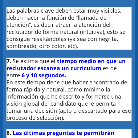
Las palabras clave deben estar muy visibles,
deben hacer la función de “llamada de
atención”, es decir atraer la atención del
reclutador de forma natural (intuitiva), esto se
consigue resaltándolas (ya sea con negrita,
sombreado, otro color, etc).
7.
Se estima que el
tiempo medio en que un
reclutador escanea un currículum
es de
entre
6 y 10
segundos.
En este tiempo tiene que haber encontrado de
forma rápida y natural, cómo mínimo la
información que he descrito y formarse una
visión global del candidato que le permita
tomar una decisión (apto o descartado para ese
proceso de selección).
8.
Las últimas preguntas te permitirán