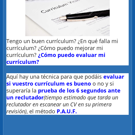
Tengo un buen currículum? ¿En qué falla mi
currículum? ¿Cómo puedo mejorar mi
currículum?
¿
Cómo puedo evaluar mi
currículum
?
Aquí hay una técnica para que podáis
evaluar
si vuestro currículum es bueno
o no y si
superaría la
prueba de los 6 segundos ante
un reclutador
(tiempo estimado que tarda un
reclutador en escanear un CV en su primera
revisión)
, el método
P.A.U.F.