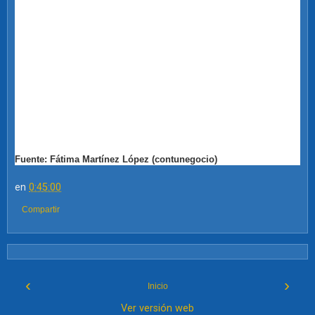
Fuente: Fátima Martínez López (contunegocio)
en
0:45:00
Compartir
‹
›
Inicio
Ver versión web