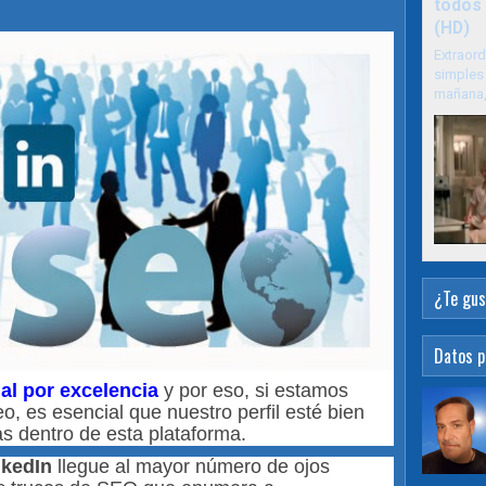
todos 
(HD)
Extraord
simples 
mañana, 
¿Te gus
Datos p
al por excelencia
y por eso, si estamos
 es esencial que nuestro perfil esté bien
s dentro de esta plataforma.
nkedIn
llegue al mayor número de ojos