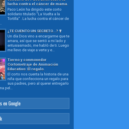
lucha contra el cáncer de mama.
Paco León ha dirigido este corto
solidario titulado "La Vuelta a la
Tortilla" . La lucha contra el cáncer de
..
¿TE CUENTO UN SECRETO...? ❣️
Un día Dios vino a encargarme que te
amara, así que se sentó a mi lado y
entusiasmado, me habló de ti. Luego
me llevo de viaje a verte y e...
Tierno y conmovedor
Cortometraje de Animación
Educativo: El regalo.
El corto nos cuenta la historia de una
niña que confecciona un regalo para
sus padres, pero al querer entregarlo
a pel...
s en Google
ok