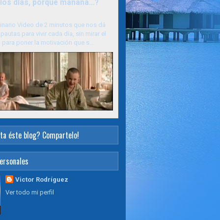
los días, porque mañana...?
inario Video de 2 minutos que nos dá
pautas para vivir cada día, sin mirar el
para poner la motivación que s...
ta éste blog? Compartelo!
ersonales
Victor Rodríguez
Ver todo mi perfil