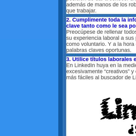
además de manos de los rob
que trabajar.
2. Cumplimente toda la info
clave tanto como le sea po
Preocúpese de rellenar todos
su experiencia laboral a sus
como voluntario. Y a la hora 
palabras claves oportunas.
3. Utilice títulos laborales
En LinkedIn huya en la medida
excesivamente “creativos” y
más fáciles al buscador de L