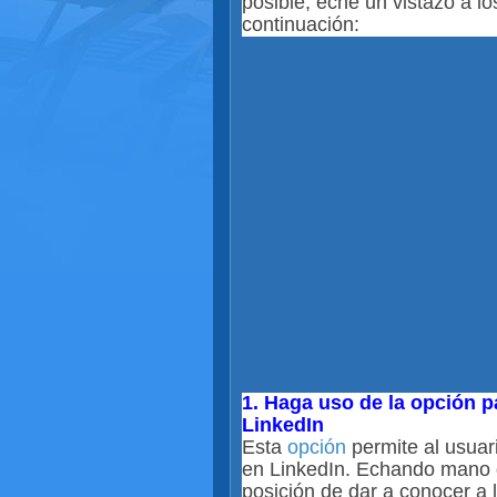
posible, eche un vistazo a 
continuación
:
1. Haga uso de la opción p
LinkedIn
Esta
opción
permite al usuar
en LinkedIn. Echando mano de
posición de dar a conocer a