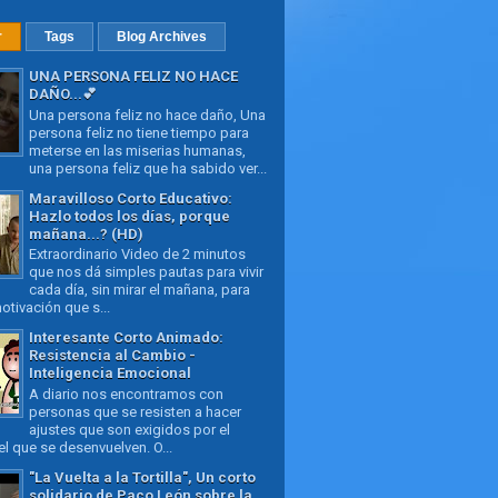
r
Tags
Blog Archives
UNA PERSONA FELIZ NO HACE
DAÑO...💕
Una persona feliz no hace daño, Una
persona feliz no tiene tiempo para
meterse en las miserias humanas,
una persona feliz que ha sabido ver...
Maravilloso Corto Educativo:
Hazlo todos los días, porque
mañana...? (HD)
Extraordinario Video de 2 minutos
que nos dá simples pautas para vivir
cada día, sin mirar el mañana, para
otivación que s...
Interesante Corto Animado:
Resistencia al Cambio -
Inteligencia Emocional
A diario nos encontramos con
personas que se resisten a hacer
ajustes que son exigidos por el
l que se desenvuelven. O...
"La Vuelta a la Tortilla", Un corto
solidario de Paco León sobre la