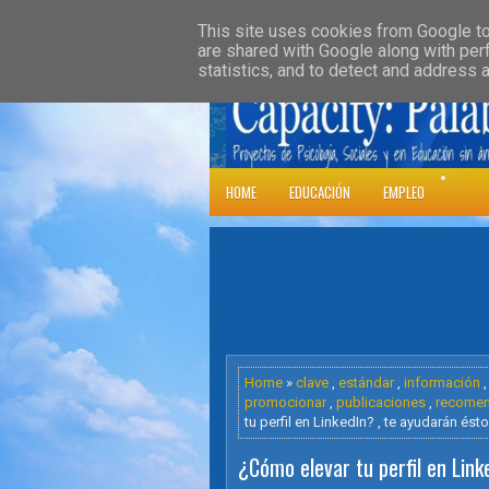
»
HOME
DOWNLOADS
PARENT CATE
This site uses cookies from Google to 
are shared with Google along with per
statistics, and to detect and address 
Psic
HOME
EDUCACIÓN
EMPLEO
Home
»
clave
,
estándar
,
información
promocionar
,
publicaciones
,
recomen
tu perfil en LinkedIn? , te ayudarán ést
¿Cómo elevar tu perfil en Link