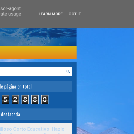
user-agent
erate usage
LEARN MORE
GOT IT
de página en total
5
2
8
8
0
 destacada
lloso Corto Educativo: Hazlo