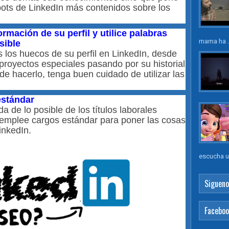
ots de LinkedIn más contenidos sobre los
rmación de su perfil y utilice palabras
mama ha .
sible
 los huecos de su perfil en LinkedIn, desde
 proyectos especiales pasando por su historial
de hacerlo, tenga buen cuidado de utilizar las
 estándar
 de lo posible de los títulos laborales
 emplee cargos estándar para poner las cosas
inkedIn.
escucha un
Sigueno
Facebo