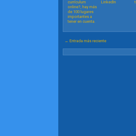
currículum
LinkedIn
online?, hay más
de 100 lugares
importantes a
tener en cuenta.
← Entrada más reciente