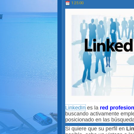
1:25:00
LinkedIn
es la
red profesion
buscando activamente empleo,
posicionado en las búsqueda
Si quiere que su perfil en
Li