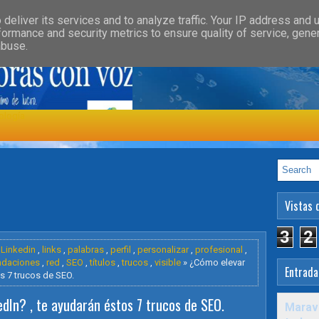
»
»
GORY
FEATURED
HEALTH
deliver its services and to analyze traffic. Your IP address and 
formance and security metrics to ensure quality of service, gen
abuse.
ología
Vistas 
3
2
,
Linkedin
,
links
,
palabras
,
perfil
,
personalizar
,
profesional
,
daciones
,
red
,
SEO
,
títulos
,
trucos
,
visible
» ¿Cómo elevar
Entrada
os 7 trucos de SEO.
edIn? , te ayudarán éstos 7 trucos de SEO.
Maravi