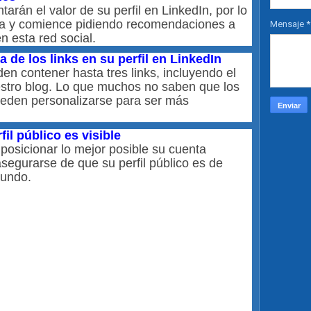
án el valor de su perfil en LinkedIn, por lo
a y comience pidiendo recomendaciones a
Mensaje
*
n esta red social.
a de los links en su perfil en LinkedIn
en contener hasta tres links, incluyendo el
estro blog. Lo que muchos no saben que los
pueden personalizarse para ser más
il público es visible
posicionar lo mejor posible su cuenta
segurarse de que su perfil público es de
mundo.