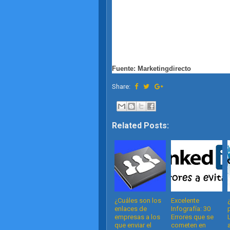
Fuente: Marketingdirecto
Share:
Related Posts:
¿Cuáles son los
Excelente
enlaces de
Infografía: 30
empresas a los
Errores que se
que enviar el
cometen en