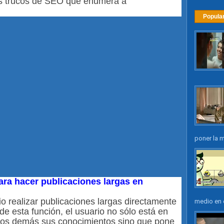
los trucos de SEO que enumera a
Popula
poner la m
ara hacer publicaciones largas en
io realizar publicaciones largas directamente
medio en e
 esta función, el usuario no sólo está en
 los demás sus conocimientos sino que pone