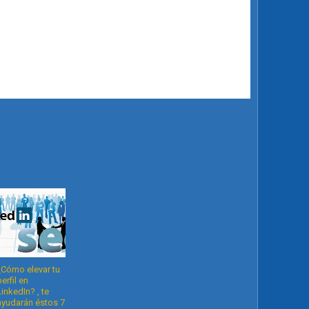
¿Cómo elevar tu
perfil en
LinkedIn? , te
ayudarán éstos 7