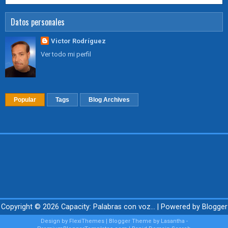
Datos personales
Victor Rodríguez
Ver todo mi perfil
Popular
Tags
Blog Archives
Copyright ©
2026
Capacity: Palabras con voz...
| Powered by
Blogger
Design by
FlexiThemes
| Blogger Theme by
Lasantha
-