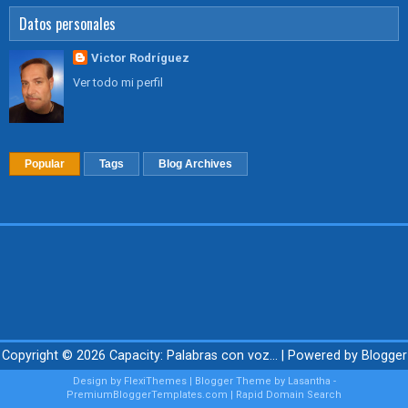
Datos personales
Victor Rodríguez
Ver todo mi perfil
Popular
Tags
Blog Archives
Copyright ©
2026
Capacity: Palabras con voz...
| Powered by
Blogger
Design by
FlexiThemes
| Blogger Theme by
Lasantha
-
PremiumBloggerTemplates.com
|
Rapid Domain Search