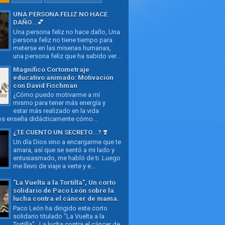
UNA PERSONA FELIZ NO HACE
DAÑO...💕
Una persona feliz no hace daño, Una
persona feliz no tiene tiempo para
meterse en las miserias humanas,
una persona feliz que ha sabido ver...
Magnífico Cortometraje
educativo animado: Motivación
con David Fischman
¿Cómo puedo motivarme a mí
mismo para tener más energía y
estar más realizado en la vida
os enseña didácticamente cómo...
¿TE CUENTO UN SECRETO...? ❣️
Un día Dios vino a encargarme que te
amara, así que se sentó a mi lado y
entusiasmado, me habló de ti. Luego
me llevo de viaje a verte y e...
"La Vuelta a la Tortilla", Un corto
solidario de Paco León sobre la
lucha contra el cáncer de mama.
Paco León ha dirigido este corto
solidario titulado "La Vuelta a la
Tortilla" . La lucha contra el cáncer de