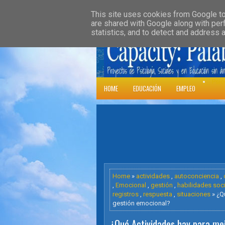
»
HOME
DOWNLOADS
PARENT CATE
This site uses cookies from Google to 
are shared with Google along with per
statistics, and to detect and address 
Psic
HOME
EDUCACIÓN
EMPLEO
Home
»
actividades
,
autoconciencia
,
,
Emocional
,
gestión
,
habilidades soc
registros
,
respuesta
,
situaciones
» ¿Qu
gestión emocional?
¿Qué Actividades hay para mejo