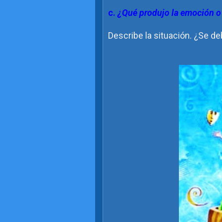
c.
¿Qué produjo la emoción o
Describe la situación. ¿Se de