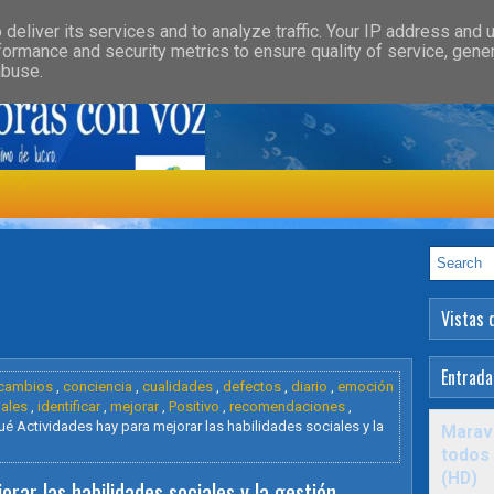
»
»
GORY
FEATURED
HEALTH
deliver its services and to analyze traffic. Your IP address and 
formance and security metrics to ensure quality of service, gen
abuse.
ología
Vistas 
Entrada
cambios
,
conciencia
,
cualidades
,
defectos
,
diario
,
emoción
iales
,
identificar
,
mejorar
,
Positivo
,
recomendaciones
,
é Actividades hay para mejorar las habilidades sociales y la
Maravi
todos 
(HD)
rar las habilidades sociales y la gestión