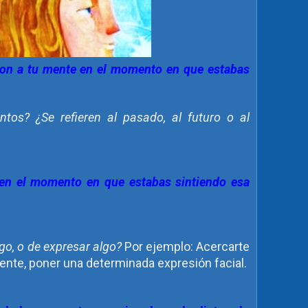
on a tu mente en el momento en que estabas
tos? ¿Se refieren al pasado, al futuro o al
 en el momento en que estabas sintiendo esa
lgo, o de expresar algo?
Por ejemplo: Acercarte
mente, poner una determinada expresión facial.