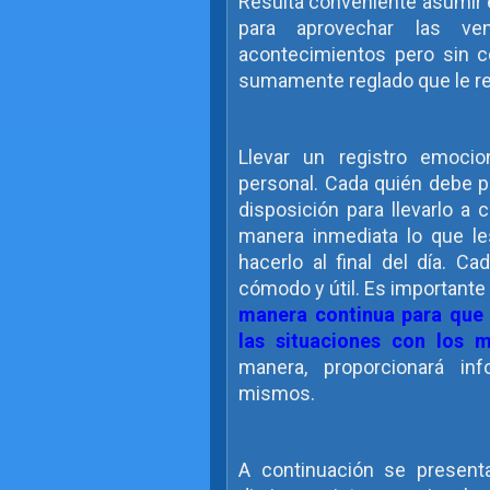
Resulta conveniente asumir 
para aprovechar las ven
acontecimientos pero sin c
sumamente reglado que le re
Llevar un registro emocio
personal. Cada quién debe pr
disposición para llevarlo a
manera inmediata lo que l
hacerlo al final del día. C
cómodo y útil. Es importante
manera continua para que 
las situaciones con los m
manera, proporcionará in
mismos.
A continuación se presen