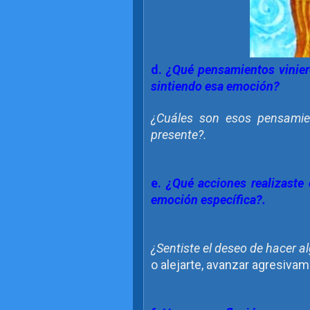
d.
¿Qué pensamientos vinier
sintiendo esa emoción?
¿Cuáles son esos pensamien
presente?.
e.
¿Qué acciones realizaste
emoción específica?.
¿Sentiste el deseo de hacer a
o alejarte, avanzar agresiva