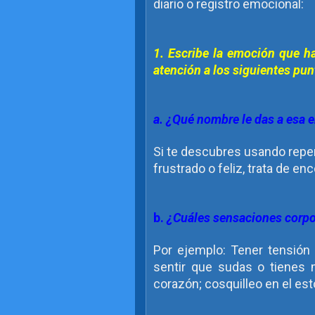
diario o registro emocional:
1. Escribe la emoción que ha
atención a los siguientes pun
a. ¿Qué nombre le das a esa
Si te descubres usando repe
frustrado o feliz, trata de e
b.
¿Cuáles sensaciones corp
Por ejemplo: Tener tensión 
sentir que sudas o tienes mu
corazón; cosquilleo en el e