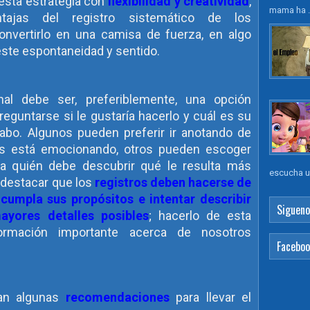
esta estrategia con
flexibilidad y creatividad
,
mama ha .
tajas del registro sistemático de los
onvertirlo en una camisa de fuerza, en algo
ste espontaneidad y sentido.
nal debe ser, preferiblemente, una opción
eguntarse si le gustaría hacerlo y cuál es su
 cabo. Algunos pueden preferir ir anotando de
es está emocionando, otros pueden escoger
ada quién debe descubrir qué le resulta más
escucha un
 destacar que los
registros deben hacerse de
cumpla sus propósitos e intentar describir
Sigueno
ayores detalles posibles
; hacerlo de esta
formación importante acerca de nosotros
Facebo
tan algunas
recomendaciones
para llevar el