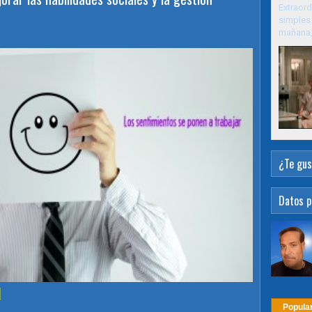
Extraord
simples 
mañana, 
¿Te gus
Datos p
l
Popula