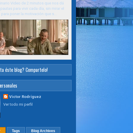
inario Video de 2 minutos que nos dá
pautas para vivir cada día, sin mirar el
para poner la motivación que s...
ta éste blog? Compartelo!
ersonales
Victor Rodríguez
Ver todo mi perfil
r
Tags
Blog Archives