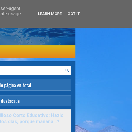
user-agent
erate usage
LEARN MORE
GOT IT
de página en total
 destacada
lloso Corto Educativo: Hazlo
los días, porque mañana...?